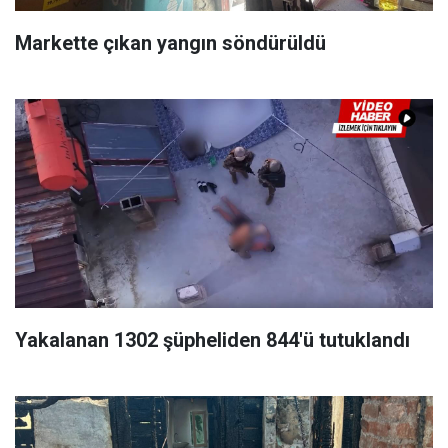
Markette çıkan yangın söndürüldü
Yakalanan 1302 şüpheliden 844'ü tutuklandı