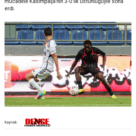
mücadele Kasımpaşa'nın 3-0'lık üstünlüğüyle sona
erdi.
Kaynak: