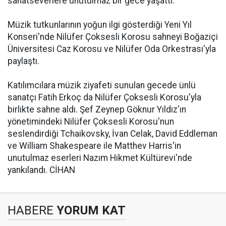
sanatseverlere unutulmaz bir gece yaşattı.
Müzik tutkunlarının yoğun ilgi gösterdiği Yeni Yıl
Konseri'nde Nilüfer Çoksesli Korosu sahneyi Boğaziçi
Üniversitesi Caz Korosu ve Nilüfer Oda Orkestrası'yla
paylaştı.
Katılımcılara müzik ziyafeti sunulan gecede ünlü
sanatçı Fatih Erkoç da Nilüfer Çoksesli Korosu'yla
birlikte sahne aldı. Şef Zeynep Göknur Yıldız'ın
yönetimindeki Nilüfer Çoksesli Korosu'nun
seslendirdiği Tchaikovsky, İvan Celak, David Eddleman
ve William Shakespeare ile Matthev Harris'in
unutulmaz eserleri Nazım Hikmet Kültürevi'nde
yankılandı. CİHAN
HABERE
YORUM KAT