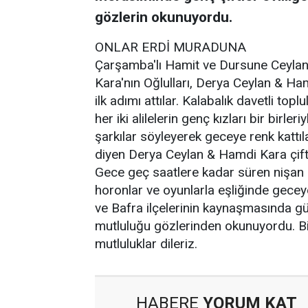
gözlerin okunuyordu.
ONLAR ERDİ MURADUNA
Çarşamba'lı Hamit ve Dursune Ceylan'ı
Kara'nın Oğlulları, Derya Ceylan & Ham
ilk adımı attılar. Kalabalık davetli to
her iki alilelerin genç kızları bir birle
şarkılar söyleyerek geceye renk kattıl
diyen Derya Ceylan & Hamdi Kara çift
Gece geç saatlere kadar süren nişan m
horonlar ve oyunlarla eşliğinde gece
ve Bafra ilçelerinin kaynaşmasında güz
mutluluğu gözlerinden okunuyordu. B
mutluluklar dileriz.
HABERE
YORUM KAT