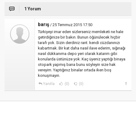
1 Yorum
barış
/ 25 Temmuz 2015 17:50
Türkiyeyi imar eden sizlerseniz memleketi ne hale
getirdiğinize bir bakın. Bunun öğünülecek hiçbir
tarafı yok. Sizin derdiniz rant. kendi cüzdanınızı
kabartmak. Bir kat daha nasıl ilave ederim, sığınağı
nasıl dükkanıma depo yeri olarak katarım gibi
konularda üstünüze yok. Kaç üyeniz yaptığı binaya
otopark yapmış bana bunu söyleyin size hak
vereyim. Yaptığınız binalar ortada iken boş
konuşmayın.
Yanıtla
(0)
(0)