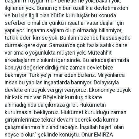
başarılı mı uygun mu? Denetleme yok, bakan yok,
ilgilenen yok. Bunun için ben özellikle devletimizden
ve bu işle ilgili olan bütün kuruluşlar bu konuda
seferber olmalıdır çünkü inşaatlar vatandaşlar için
yapılıyor. İnşaatın sağlam olup olmadığı bilinmiyor,
tetkik eden kimse yok. Bunların üzeride hassasiyetle
durmak gerekiyor. Samsun'da çok fazla satılık daire
var ama o yoğunlukta müşteri yok. Müteahhit
arkadaşlarımız sıkıntı içerisinde. Bu arkadaşlarımızla
konuyu değerlendirdiğimiz zaman devlet bize
bakmıyor. Türkiye'yi imar eden bizleriz. Milyonlarca
insan bu yapılan inşaatlarda barınıyor. Dolayısıyla
devlete en büyük vergiyi veriyoruz. Ekonomiye büyük
bir katkımız var. Böyle bir kuruluş dikkate
alnmadığında da çıkmaza girer. Hükümetin
kurulmasını bekliyoruz. Hükümet kurulduğu zaman
girişimlerimize tekrar devam ederek oda kurma
çalışmalarımızı hızlandıracağız. İnşallah hayırlı olan
neyse o olur." şeklinde konuştu. Onur EMİRZA