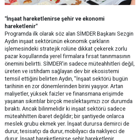
"İnşaat hareketlenirse şehir ve ekonomi
hareketlenir"
Programda ilk olarak söz alan SİMDER Başkanı Sezgin
Aydın inşaat sektörünün ekonomik çarkların
işlemesindeki stratejik rolüne dikkat çekerek zorlu
pazar koşullarında yerel firmalara fırsat tanınmasının
önemini belirtti. SİMDER'in sadece müteahhitleri değil,
üreten ve istihdam sağlayan dev bir ekosistemi
temsil ettiğini belirten Aydın, ''İnşaat sektörü bugün
tarihinin en zor dönemlerinden birini yaşıyor. Artan
maliyetler, yüksek faizler ve finansmana erişimde
yaşanan sıkıntılar birçok meslektaşımızı zor durumda
bıraktı. Ancak bilinmelidir ki inşaat sektörü sadece
müteahhitten ibaret değildir; bir şantiyede onlarca
meslek grubu ekmek yer. İnşaat durursa demirci de
durur, tesisatçı da durur, mobilyacı da nakliyeci de
durur. İnşaat hareketlenirse şehir hareketlenir,