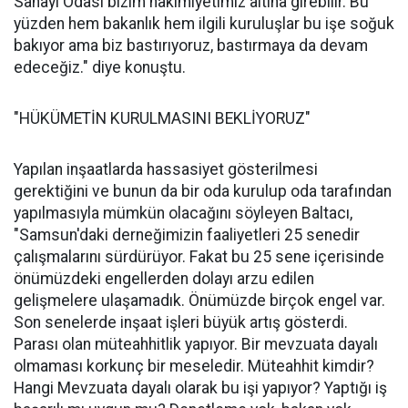
Sanayi Odası bizim hakimiyetimiz altına girebilir. Bu
yüzden hem bakanlık hem ilgili kuruluşlar bu işe soğuk
bakıyor ama biz bastırıyoruz, bastırmaya da devam
edeceğiz." diye konuştu.
"HÜKÜMETİN KURULMASINI BEKLİYORUZ"
Yapılan inşaatlarda hassasiyet gösterilmesi
gerektiğini ve bunun da bir oda kurulup oda tarafından
yapılmasıyla mümkün olacağını söyleyen Baltacı,
"Samsun'daki derneğimizin faaliyetleri 25 senedir
çalışmalarını sürdürüyor. Fakat bu 25 sene içerisinde
önümüzdeki engellerden dolayı arzu edilen
gelişmelere ulaşamadık. Önümüzde birçok engel var.
Son senelerde inşaat işleri büyük artış gösterdi.
Parası olan müteahhitlik yapıyor. Bir mevzuata dayalı
olmaması korkunç bir meseledir. Müteahhit kimdir?
Hangi Mevzuata dayalı olarak bu işi yapıyor? Yaptığı iş