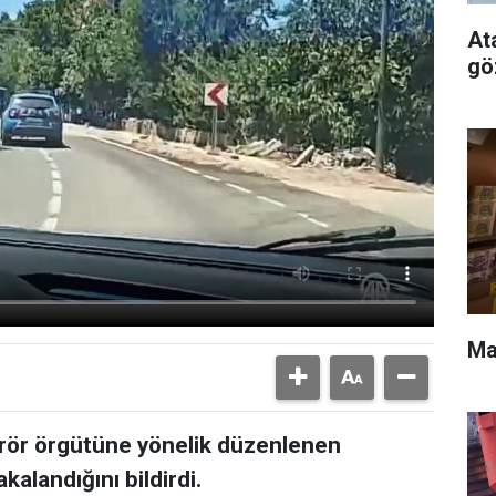
At
gö
Ma
terör örgütüne yönelik düzenlenen
alandığını bildirdi.