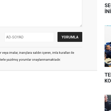
SE
İN
veya imalar, inançlara saldırı içeren, imla kuralları ile
flerle yazılmış yorumlar onaylanmamaktadır.
TE
K