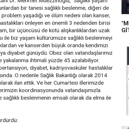
anı Dr. Mehmet Müezzinoğlu, "Sağlıklı yaşam
Bunlardan bir tanesi sağlıklı beslenme, diğeri de
 problem yaşadığı ve ölüm nedeni olan kanser,
hastalıkları önleyen en önemli 3 nedenden birisi
"M
Gİ
şam, bir üçüncüsü de kötü alışkanlıklardan uzak
ısı ile biz yaşam kültürümüze sağlıklı beslenmeyi
lıklardan ve kanserden büyük oranda kendimizi
nya diyabet günüydü. Obez olan vatandaşlarımız
e yakalanma ihtimali yüzde 45 azalabiliyor.
pertansiyon, diyabet, kadriyovasküler hastalıklar
asında. O nedenle Sağlık Bakanlığı olarak 2014
 olarak ilan ettik. Ve her Cumartesi illerimizde
iklerimizin koordinasyonunda vatandaşımızla
e sağlıklı beslenmenin emsali olarak da elma ile
ürdürdü: