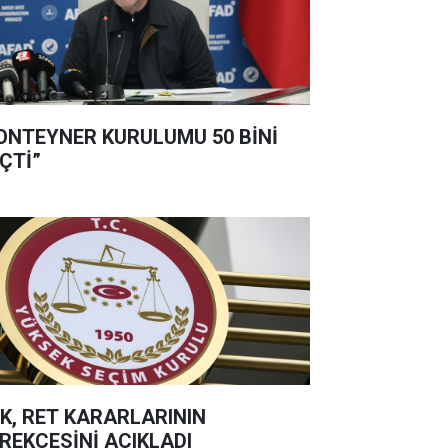
ONTEYNER KURULUMU 50 BİNİ
ÇTİ”
K, RET KARARLARININ
REKÇESİNİ AÇIKLADI