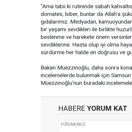
"Ama tabii ki rutininde sabah kahvaltıs
domates, biber, bunlar da Allah'a şük
gıdalarımız. Medyadan, kamuoyundan a
bir yaşamı sevdikleri ile birlikte huzur
beslenme ve harekete önem versinler. 
sevdiklerine. Hasta olup iyi olma haya
sürdürme her halde en doğrusu ve güz
Bakan Müezzinoğlu, daha sonra konakl
incelemelerde bulunmak için Samsun E
Müezzinoğlu'nun buradaki incelemeler
HABERE
YORUM KAT