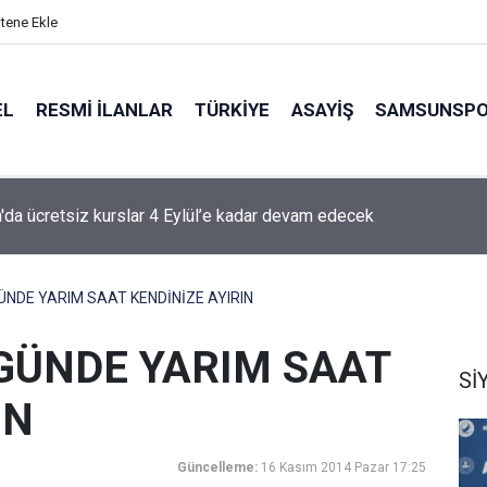
itene Ekle
EL
RESMI İLANLAR
TÜRKİYE
ASAYİŞ
SAMSUNSP
g'de 2. ve 3. hafta programları açıklandı
NDE YARIM SAAT KENDİNİZE AYIRIN
GÜNDE YARIM SAAT
Sİ
IN
Güncelleme:
16 Kasım 2014 Pazar 17:25