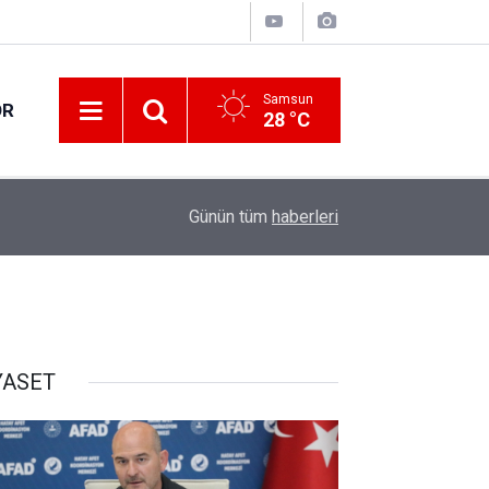
Samsun
OR
28 °C
14:01
Atakum'da tarihi eser operasyonu: 1 gözaltı
Günün tüm
haberleri
YASET