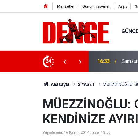
Manşetler
Günün Haberleri
Arşiv
S
GÜNC
ylül’e kadar devam edecek
24
15:23
Süper Li
Anasayfa
SİYASET
MÜEZZİNOĞLU: GÜ
MÜEZZİNOĞLU: 
KENDİNİZE AYIR
Yayınlanma:
16 Kasım 2014 Pazar 13:53