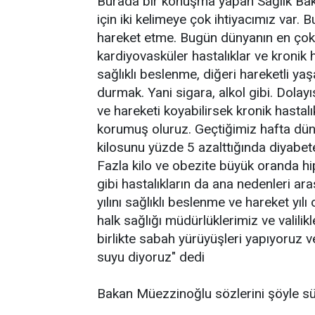
Burada bir konuşma yapan Sağlık Bak
için iki kelimeye çok ihtiyacımız var. 
hareket etme. Bugün dünyanın en çok
kardiyovasküler hastalıklar ve kronik 
sağlıklı beslenme, diğeri hareketli ya
durmak. Yani sigara, alkol gibi. Dolay
ve hareketi koyabilirsek kronik hasta
korumuş oluruz. Geçtiğimiz hafta dü
kilosunu yüzde 5 azalttığında diyabet
Fazla kilo ve obezite büyük oranda hi
gibi hastalıkların da ana nedenleri ar
yılını sağlıklı beslenme ve hareket yılı
halk sağlığı müdürlüklerimiz ve valil
birlikte sabah yürüyüşleri yapıyoruz v
suyu diyoruz" dedi
Bakan Müezzinoğlu sözlerini şöyle s