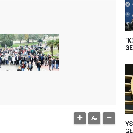
“K
GE
YS
GE