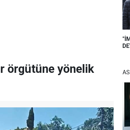
"İ
DE
r örgütüne yönelik
AS