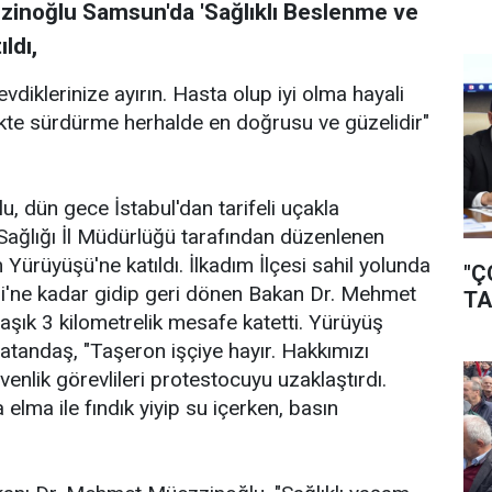
inoğlu Samsun'da 'Sağlıklı Beslenme ve
ldı,
diklerinize ayırın. Hasta olup iyi olma hayali
ikte sürdürme herhalde en doğrusu ve güzelidir"
 dün gece İstabul'dan tarifeli uçakla
ağlığı İl Müdürlüğü tarafından düzenlenen
Yürüyüşü'ne katıldı. İlkadım İlçesi sahil yolunda
"Ç
i'ne kadar gidip geri dönen Bakan Dr. Mehmet
TA
aşık 3 kilometrelik mesafe katetti. Yürüyüş
vatandaş, "Taşeron işçiye hayır. Hakkımızı
venlik görevlileri protestocuyu uzaklaştırdı.
ma ile fındık yiyip su içerken, basın