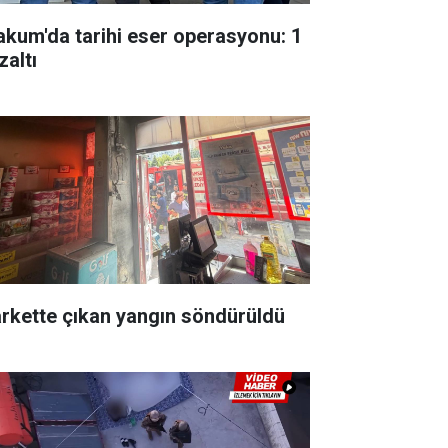
akum'da tarihi eser operasyonu: 1
zaltı
rkette çıkan yangın söndürüldü