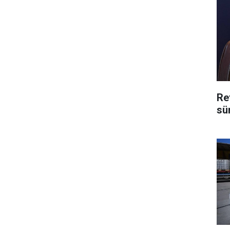
Re
sü