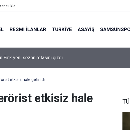
itene Ekle
EL
RESMI İLANLAR
TÜRKİYE
ASAYİŞ
SAMSUNSP
n Fink yeni sezon rotasını çizdi
örist etkisiz hale getirildi
rörist etkisiz hale
TÜ