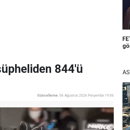
FE
gö
üpheliden 844'ü
AS
Güncelleme:
06 Ağustos 2026 Perşembe 19:06