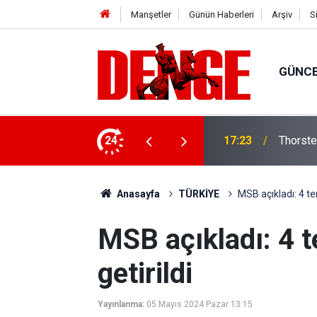
Manşetler
Günün Haberleri
Arşiv
S
GÜNC
lığı kullanıyor
24
17:23
Thorste
Anasayfa
TÜRKİYE
MSB açıkladı: 4 ter
MSB açıkladı: 4 te
getirildi
Yayınlanma:
05 Mayıs 2024 Pazar 13:15