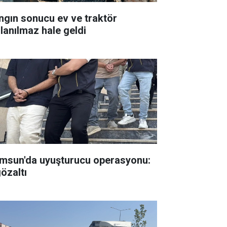
ngın sonucu ev ve traktör
llanılmaz hale geldi
msun'da uyuşturucu operasyonu:
gözaltı