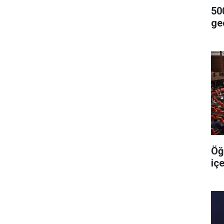
500
geç
Öğ
iç