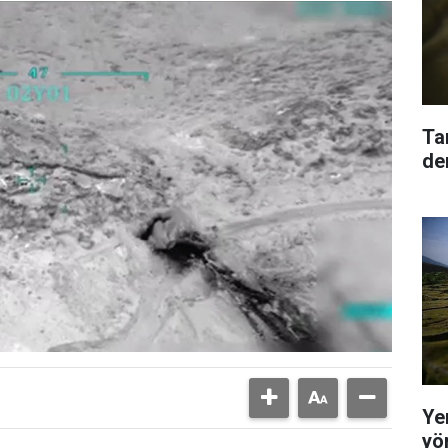
Ta
den
Yer
yö