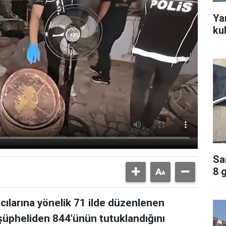
Ya
ku
Sa
8 
ıcılarına yönelik 71 ilde düzenlenen
üpheliden 844'ünün tutuklandığını