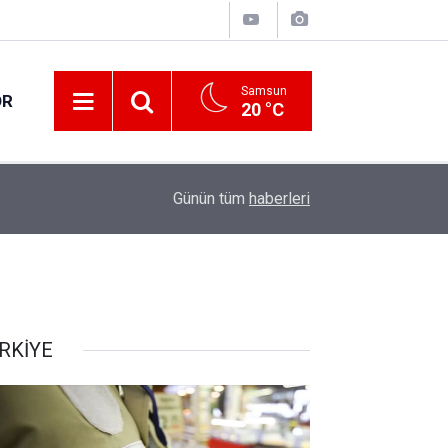
Samsun
OR
20 °C
17:21
Vatandaşlar evlerinden danışmanlık hizmeti alab
Günün tüm
haberleri
RKİYE