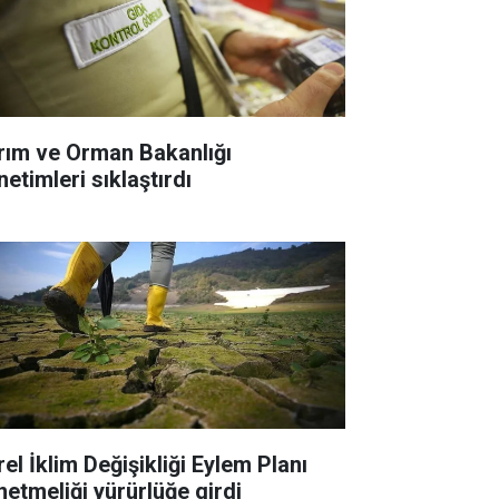
rım ve Orman Bakanlığı
etimleri sıklaştırdı
el İklim Değişikliği Eylem Planı
netmeliği yürürlüğe girdi