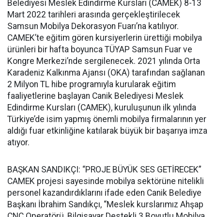
Belediyesi Meslek Edindirme Kursları (CAMEK) 8-13
Mart 2022 tarihleri arasında gerçekleştirilecek
Samsun Mobilya Dekorasyon Fuarı’na katılıyor.
CAMEK’te eğitim gören kursiyerlerin ürettiği mobilya
ürünleri bir hafta boyunca TÜYAP Samsun Fuar ve
Kongre Merkezi’nde sergilenecek. 2021 yılında Orta
Karadeniz Kalkınma Ajansı (OKA) tarafından sağlanan
2 Milyon TL hibe programıyla kurularak eğitim
faaliyetlerine başlayan Canik Belediyesi Meslek
Edindirme Kursları (CAMEK), kuruluşunun ilk yılında
Türkiye’de isim yapmış önemli mobilya firmalarının yer
aldığı fuar etkinliğine katılarak büyük bir başarıya imza
atıyor.
BAŞKAN SANDIKÇI: “PROJE BÜYÜK SES GETİRECEK”
CAMEK projesi sayesinde mobilya sektörüne nitelikli
personel kazandırdıklarını ifade eden Canik Belediye
Başkanı İbrahim Sandıkçı, “Meslek kurslarımız Ahşap
CNC Operatörü, Bilgisayar Destekli 3 Boyutlu Mobilya