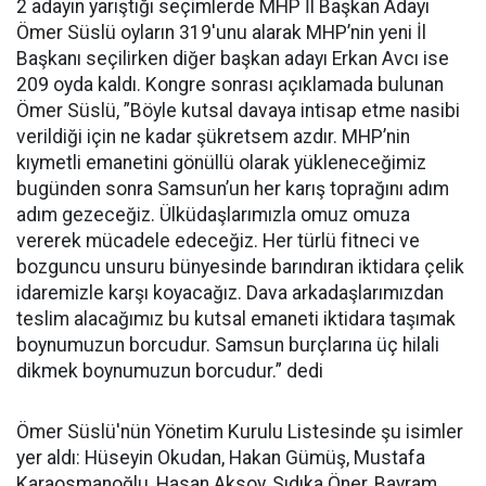
2 adayın yarıştığı seçimlerde MHP İl Başkan Adayı
Ömer Süslü oyların 319'unu alarak MHP’nin yeni İl
Başkanı seçilirken diğer başkan adayı Erkan Avcı ise
209 oyda kaldı. Kongre sonrası açıklamada bulunan
Ömer Süslü, ”Böyle kutsal davaya intisap etme nasibi
verildiği için ne kadar şükretsem azdır. MHP’nin
kıymetli emanetini gönüllü olarak yükleneceğimiz
bugünden sonra Samsun’un her karış toprağını adım
adım gezeceğiz. Ülküdaşlarımızla omuz omuza
vererek mücadele edeceğiz. Her türlü fitneci ve
bozguncu unsuru bünyesinde barındıran iktidara çelik
idaremizle karşı koyacağız. Dava arkadaşlarımızdan
teslim alacağımız bu kutsal emaneti iktidara taşımak
boynumuzun borcudur. Samsun burçlarına üç hilali
dikmek boynumuzun borcudur.” dedi
Ömer Süslü'nün Yönetim Kurulu Listesinde şu isimler
yer aldı: Hüseyin Okudan, Hakan Gümüş, Mustafa
Karaosmanoğlu, Hasan Aksoy, Sıdıka Öner, Bayram