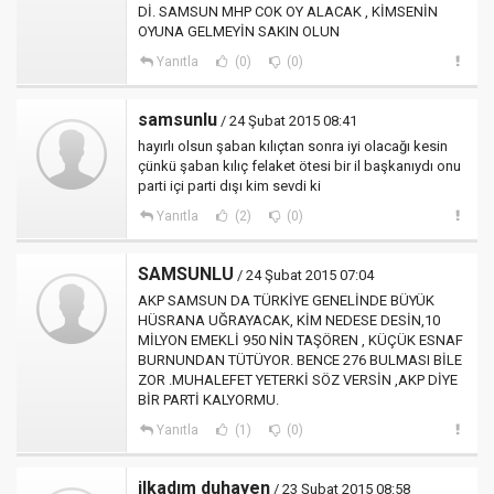
Dİ. SAMSUN MHP COK OY ALACAK , KİMSENİN
OYUNA GELMEYİN SAKIN OLUN
Yanıtla
(0)
(0)
samsunlu
/ 24 Şubat 2015 08:41
hayırlı olsun şaban kılıçtan sonra iyi olacağı kesin
çünkü şaban kılıç felaket ötesi bir il başkanıydı onu
parti içi parti dışı kim sevdi ki
Yanıtla
(2)
(0)
SAMSUNLU
/ 24 Şubat 2015 07:04
AKP SAMSUN DA TÜRKİYE GENELİNDE BÜYÜK
HÜSRANA UĞRAYACAK, KİM NEDESE DESİN,10
MİLYON EMEKLİ 950 NİN TAŞÖREN , KÜÇÜK ESNAF
BURNUNDAN TÜTÜYOR. BENCE 276 BULMASI BİLE
ZOR .MUHALEFET YETERKİ SÖZ VERSİN ,AKP DİYE
BİR PARTİ KALYORMU.
Yanıtla
(1)
(0)
ilkadım duhayen
/ 23 Şubat 2015 08:58