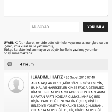
UYARI:
Küfür, hakaret, rencide edici cümleler veya imalar, inançlara saldırı
içeren, imla kuralları ile yazılmamış,
Türkçe karakter kullanılmayan ve büyük harflerle yazılmış yorumlar
onaylanmamaktadır.
4 Yorum
İLKADIMLI HAFIZ
/ 26 Şubat 2015 07:40
ARKADAŞLAR KIRICI ,AĞIR SÖZLER SÖYLEMEYİN,
BU HAL VE HAREKETLER KİMSE FAYDA GETİRMEZ.
KİM GELİRSE MHP KAPISI ACIK OLSUN. KAPILARINI
KAPATAN PARTİ İKDİDAR OLMAZ., MHP ÜÇ BEŞ
KİŞİNİ PARTİ DEĞİL. NECATTİN ÜÇ BEŞ KİŞİ İLE
BELEDİYEİ YÖNETMEYE KALKTI SONUÇ HÜSRAN ,
ONLARDA MHP DEĞİL Dİ, HİÇ BİRİDE MHP DEĞİL