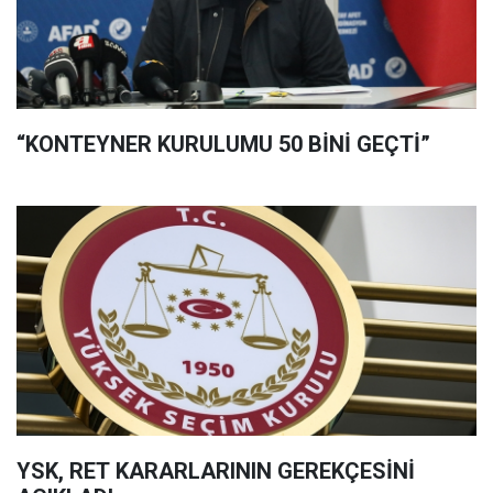
“KONTEYNER KURULUMU 50 BİNİ GEÇTİ”
YSK, RET KARARLARININ GEREKÇESİNİ