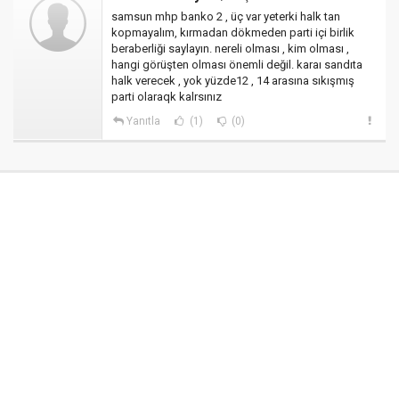
samsun mhp banko 2 , üç var yeterki halk tan
kopmayalım, kırmadan dökmeden parti içi birlik
beraberliği saylayın. nereli olması , kim olması ,
hangi görüşten olması önemli değil. karaı sandıta
halk verecek , yok yüzde12 , 14 arasına sıkışmış
parti olaraqk kalrsınız
Yanıtla
(1)
(0)