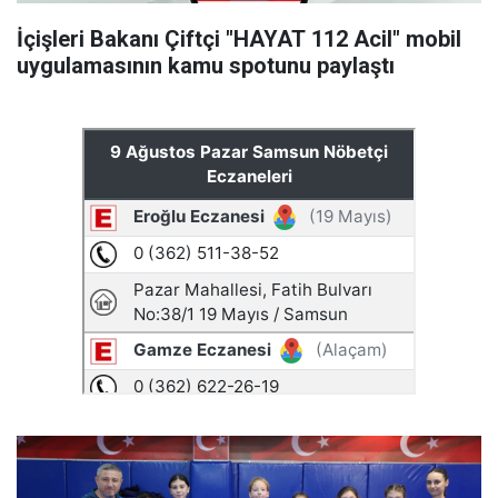
İçişleri Bakanı Çiftçi "HAYAT 112 Acil" mobil
uygulamasının kamu spotunu paylaştı