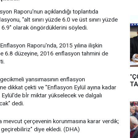
asyon Raporu'nun açıklandığı toplantıda
syonu, "alt sınırı yüzde 6.0 ve üst sınırı yüzde
6.9" olarak öngördüklerini söyledi.
 Enflasyon Raporu'nda, 2015 yılına ilişkin
de 6.8 düzeyine, 2016 enflasyon tahmini de
i.
"Ç
 gecikmeli yansımasının enflasyon
TA
ne dikkat çekti ve "Enflasyon Eylül ayına kadar
 Eylül'de bİr miktar yükselecek ve dalgalı
cak" dedi.
a mevcut çerçevenin korunmasına karar verdik;
eçirebiliriz" diye ekledi. (DHA)