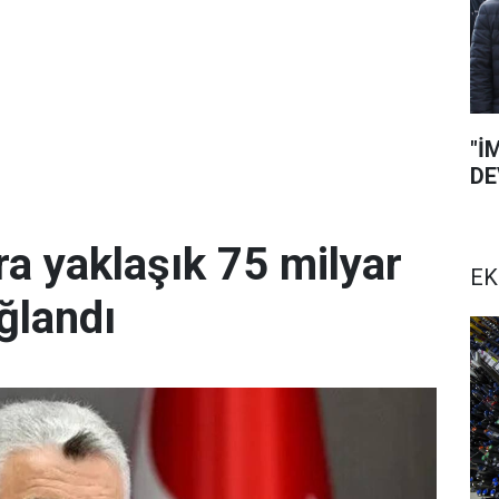
"İ
DE
a yaklaşık 75 milyar
EK
ğlandı