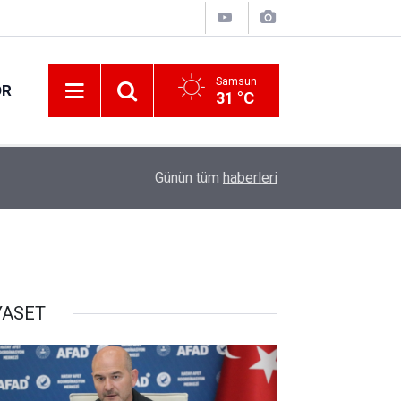
Samsun
OR
31 °C
İçişleri Bakanı Çiftçi "HAYAT 112 Acil" mobil u
12:20
Günün tüm
haberleri
paylaştı
YASET