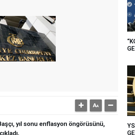
“K
GE
şçı, yıl sonu enflasyon öngörüsünü,
YS
GE
çıkladı.