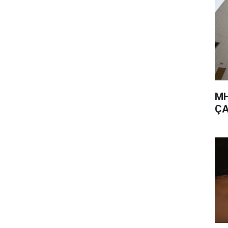
MH
ÇA