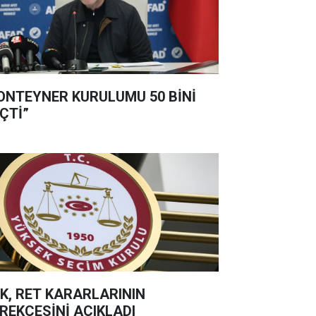
ONTEYNER KURULUMU 50 BİNİ
ÇTİ”
K, RET KARARLARININ
REKÇESİNİ AÇIKLADI