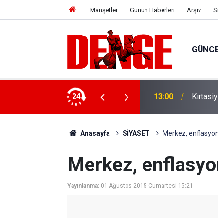
Manşetler
Günün Haberleri
Arşiv
S
GÜNC
ilyar lira finansman sağlandı
24
13:00
Kırtasi
Anasayfa
SİYASET
Merkez, enflasyon 
Merkez, enflasyon
Yayınlanma:
01 Ağustos 2015 Cumartesi 15:21