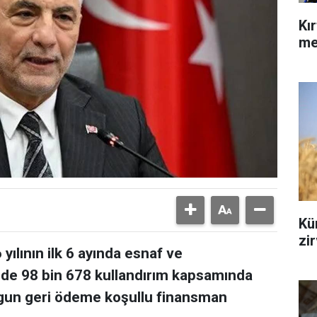
Kı
me
Kür
zi
yılının ilk 6 ayında esnaf ve
nde 98 bin 678 kullandırım kapsamında
uygun geri ödeme koşullu finansman