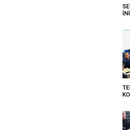
SE
İN
TE
K