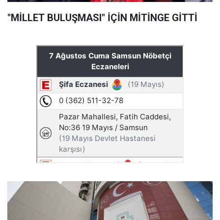
"MİLLET BULUŞMASI" İÇİN MİTİNGE GİTTİ