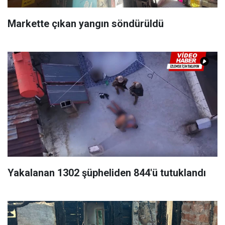
Markette çıkan yangın söndürüldü
Yakalanan 1302 şüpheliden 844'ü tutuklandı