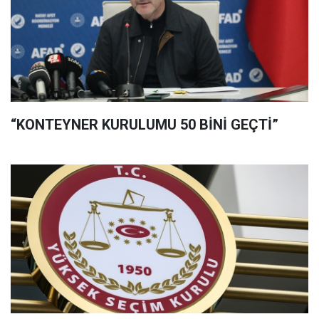
“KONTEYNER KURULUMU 50 BİNİ GEÇTİ”