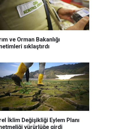
rım ve Orman Bakanlığı
etimleri sıklaştırdı
el İklim Değişikliği Eylem Planı
netmeliği yürürlüğe girdi