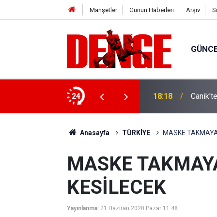
Manşetler
Günün Haberleri
Arşiv
S
GÜNC
ylül’e kadar devam edecek
24
18:18
Canik't
Anasayfa
TÜRKİYE
MASKE TAKMAYAN
MASKE TAKMAYA
KESİLECEK
Yayınlanma:
21 Haziran 2020 Pazar 11:48