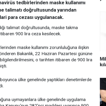
ronavirüs tedbirlerinden maske kullanımı
ğine talimatı doğrultusunda yarından
idari para cezası uygulanacak.
erdiği talimat doğrultusunda, maske takma
ibaren 900 lira ceza kesilecek.
rlerinden maske kullanımı zorunluluğuna ilişkin
t gönderen Bakanlık, 22 Haziran Pazartesi gününe
Mil
bilgilendirilmesini, o tarihten itibaren de 900 lira
kı
şti.
 boyunca ülke genelinde yaptıkları denetimlerde
i.
uluğuna uymayanlara ülke genelinde uygulama
ıhha Kanunu'nun 282'nci maddesi uyarınca 900