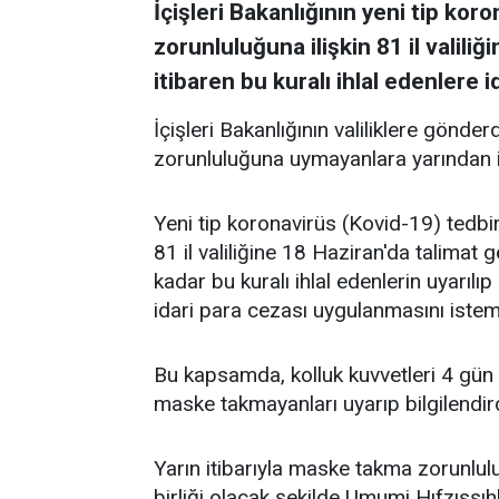
İçişleri Bakanlığının yeni tip ko
zorunluluğuna ilişkin 81 il valili
itibaren bu kuralı ihlal edenlere 
İçişleri Bakanlığının valiliklere gönd
zorunluluğuna uymayanlara yarından it
Yeni tip koronavirüs (Kovid-19) tedbi
81 il valiliğine 18 Haziran'da talima
kadar bu kuralı ihlal edenlerin uyarılıp 
idari para cezası uygulanmasını istemi
Bu kapsamda, kolluk kuvvetleri 4 gün
maske takmayanları uyarıp bilgilendird
Yarın itibarıyla maske takma zorunl
birliği olacak şekilde Umumi Hıfzıss