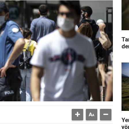
Ta
den
Yer
yö