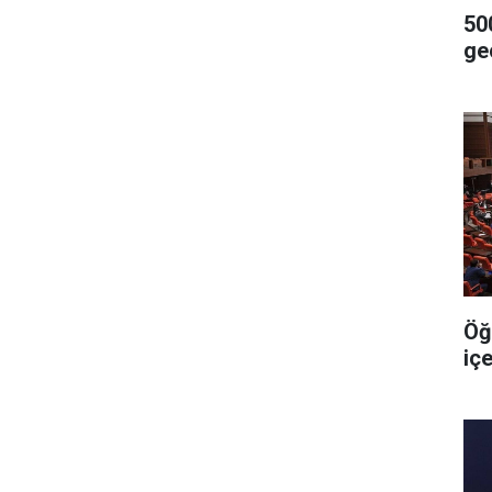
500
geç
Öğ
iç