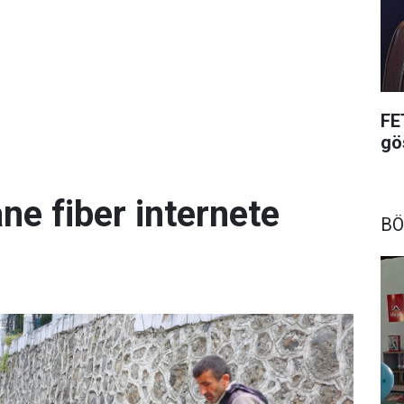
FE
gö
ne fiber internete
BÖ