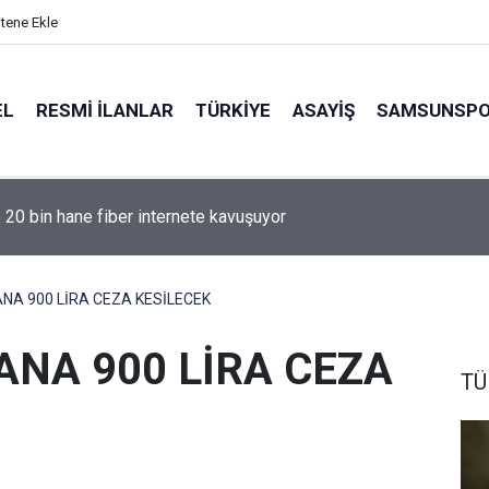
itene Ekle
EL
RESMI İLANLAR
TÜRKİYE
ASAYİŞ
SAMSUNSP
e 20 bin hane fiber internete kavuşuyor
A 900 LİRA CEZA KESİLECEK
NA 900 LİRA CEZA
TÜ