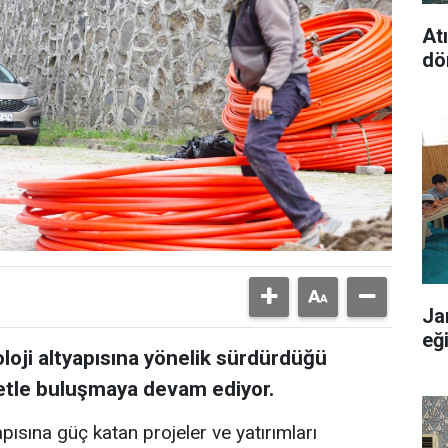
At
dö
Ja
eğ
oloji altyapısına yönelik sürdürdüğü
rnetle buluşmaya devam ediyor.
apısına güç katan projeler ve yatırımları