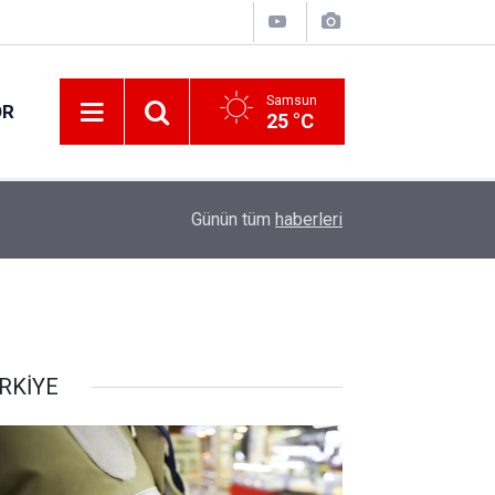
Samsun
OR
25 °C
17:00
30 ilde DEAŞ terör örgütüne yönelik operasyon!
Günün tüm
haberleri
RKİYE