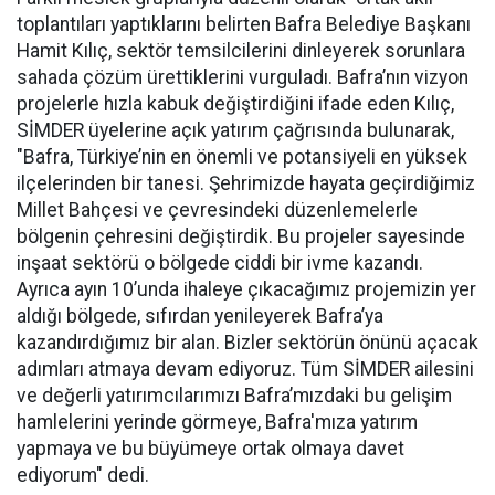
toplantıları yaptıklarını belirten Bafra Belediye Başkanı
Hamit Kılıç, sektör temsilcilerini dinleyerek sorunlara
sahada çözüm ürettiklerini vurguladı. Bafra’nın vizyon
projelerle hızla kabuk değiştirdiğini ifade eden Kılıç,
SİMDER üyelerine açık yatırım çağrısında bulunarak,
"Bafra, Türkiye’nin en önemli ve potansiyeli en yüksek
ilçelerinden bir tanesi. Şehrimizde hayata geçirdiğimiz
Millet Bahçesi ve çevresindeki düzenlemelerle
bölgenin çehresini değiştirdik. Bu projeler sayesinde
inşaat sektörü o bölgede ciddi bir ivme kazandı.
Ayrıca ayın 10’unda ihaleye çıkacağımız projemizin yer
aldığı bölgede, sıfırdan yenileyerek Bafra’ya
kazandırdığımız bir alan. Bizler sektörün önünü açacak
adımları atmaya devam ediyoruz. Tüm SİMDER ailesini
ve değerli yatırımcılarımızı Bafra’mızdaki bu gelişim
hamlelerini yerinde görmeye, Bafra'mıza yatırım
yapmaya ve bu büyümeye ortak olmaya davet
ediyorum" dedi.