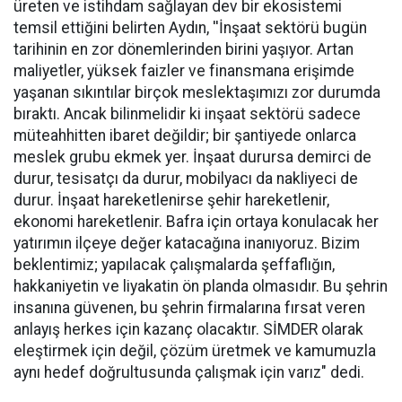
üreten ve istihdam sağlayan dev bir ekosistemi
temsil ettiğini belirten Aydın, ''İnşaat sektörü bugün
tarihinin en zor dönemlerinden birini yaşıyor. Artan
maliyetler, yüksek faizler ve finansmana erişimde
yaşanan sıkıntılar birçok meslektaşımızı zor durumda
bıraktı. Ancak bilinmelidir ki inşaat sektörü sadece
müteahhitten ibaret değildir; bir şantiyede onlarca
meslek grubu ekmek yer. İnşaat durursa demirci de
durur, tesisatçı da durur, mobilyacı da nakliyeci de
durur. İnşaat hareketlenirse şehir hareketlenir,
ekonomi hareketlenir. Bafra için ortaya konulacak her
yatırımın ilçeye değer katacağına inanıyoruz. Bizim
beklentimiz; yapılacak çalışmalarda şeffaflığın,
hakkaniyetin ve liyakatin ön planda olmasıdır. Bu şehrin
insanına güvenen, bu şehrin firmalarına fırsat veren
anlayış herkes için kazanç olacaktır. SİMDER olarak
eleştirmek için değil, çözüm üretmek ve kamumuzla
aynı hedef doğrultusunda çalışmak için varız" dedi.