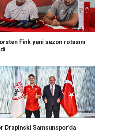
orsten Fink yeni sezon rotasını
zdi
or Drapinski Samsunspor'da