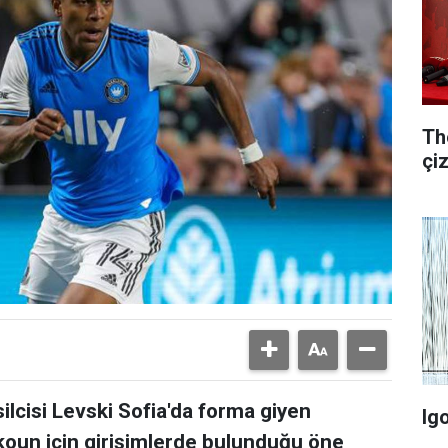
Th
çi
lcisi Levski Sofia'da forma giyen
Ig
koun için girişimlerde bulunduğu öne