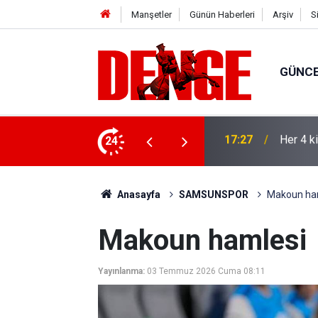
Manşetler
Günün Haberleri
Arşiv
S
GÜNC
lığı kullanıyor
24
17:23
Thorste
Anasayfa
SAMSUNSPOR
Makoun ha
Makoun hamlesi
Yayınlanma:
03 Temmuz 2026 Cuma 08:11