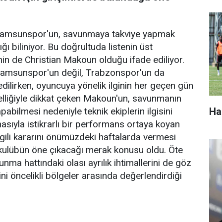
 Samsunspor'un, savunmaya takviye yapmak
ığı biliniyor. Bu doğrultuda listenin üst
nin de Christian Makoun olduğu ifade ediliyor.
Samsunspor'un değil, Trabzonspor'un da
dilirken, oyuncuya yönelik ilginin her geçen gün
 özelliğiyle dikkat çeken Makoun'un, savunmanın
Ha
pabilmesi nedeniyle teknik ekiplerin ilgisini
masıyla istikrarlı bir performans ortaya koyan
lgili kararını önümüzdeki haftalarda vermesi
i kulübün öne çıkacağı merak konusu oldu. Öte
a hattındaki olası ayrılık ihtimallerini de göz
i öncelikli bölgeler arasında değerlendirdiği