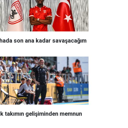
hada son ana kadar savaşacağım
nk takımın gelişiminden memnun