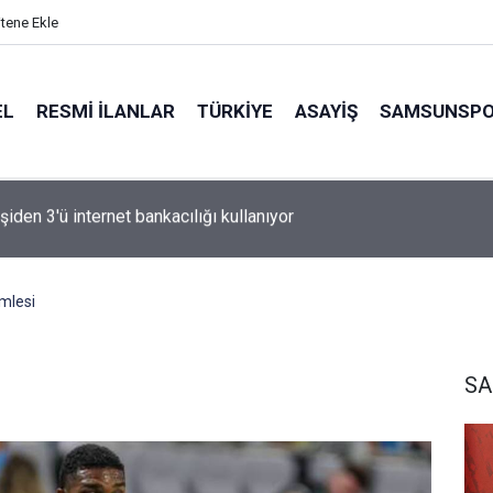
itene Ekle
EL
RESMI İLANLAR
TÜRKİYE
ASAYİŞ
SAMSUNSP
n Fink yeni sezon rotasını çizdi
mlesi
S