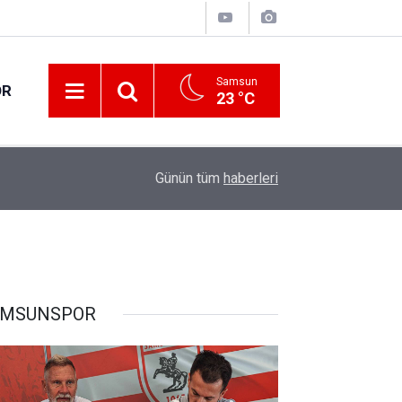
Samsun
OR
23 °C
17:21
Vatandaşlar evlerinden danışmanlık hizmeti alab
Günün tüm
haberleri
AMSUNSPOR