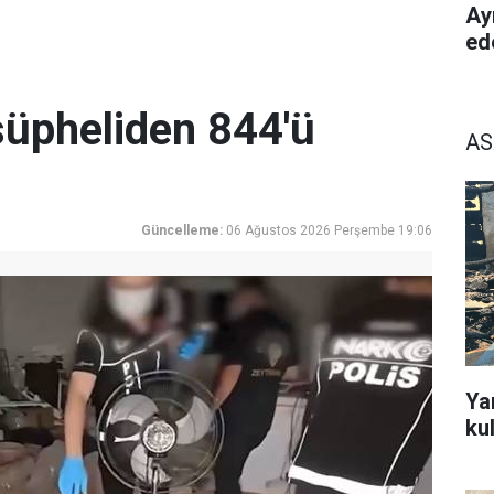
Ay
ed
üpheliden 844'ü
AS
Güncelleme:
06 Ağustos 2026 Perşembe 19:06
Ya
ku