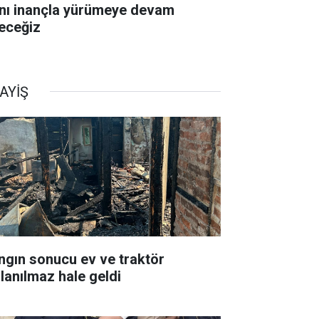
nı inançla yürümeye devam
eceğiz
AYİŞ
ngın sonucu ev ve traktör
llanılmaz hale geldi