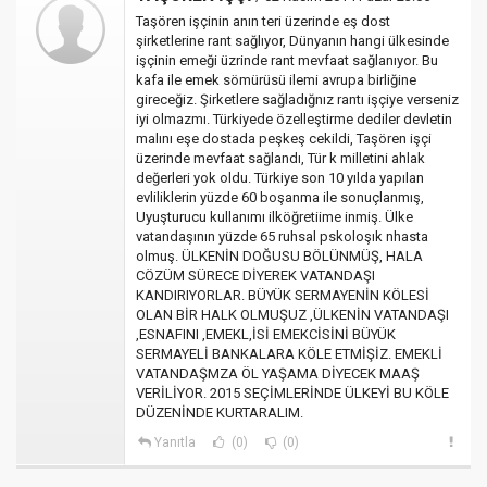
Taşören işçinin anın teri üzerinde eş dost
şirketlerine rant sağlıyor, Dünyanın hangi ülkesinde
işçinin emeği üzrinde rant mevfaat sağlanıyor. Bu
kafa ile emek sömürüsü ilemi avrupa birliğine
gireceğiz. Şirketlere sağladığnız rantı işçiye verseniz
iyi olmazmı. Türkiyede özelleştirme dediler devletin
malını eşe dostada peşkeş cekildi, Taşören işçi
üzerinde mevfaat sağlandı, Tür k milletini ahlak
değerleri yok oldu. Türkiye son 10 yılda yapılan
evliliklerin yüzde 60 boşanma ile sonuçlanmış,
Uyuşturucu kullanımı ilköğretiime inmiş. Ülke
vatandaşının yüzde 65 ruhsal pskoloşık nhasta
olmuş. ÜLKENİN DOĞUSU BÖLÜNMÜŞ, HALA
CÖZÜM SÜRECE DİYEREK VATANDAŞI
KANDIRIYORLAR. BÜYÜK SERMAYENİN KÖLESİ
OLAN BİR HALK OLMUŞUZ ,ÜLKENİN VATANDAŞI
,ESNAFINI ,EMEKL,İSİ EMEKCİSİNİ BÜYÜK
SERMAYELİ BANKALARA KÖLE ETMİŞİZ. EMEKLİ
VATANDAŞMZA ÖL YAŞAMA DİYECEK MAAŞ
VERİLİYOR. 2015 SEÇİMLERİNDE ÜLKEYİ BU KÖLE
DÜZENİNDE KURTARALIM.
Yanıtla
(0)
(0)