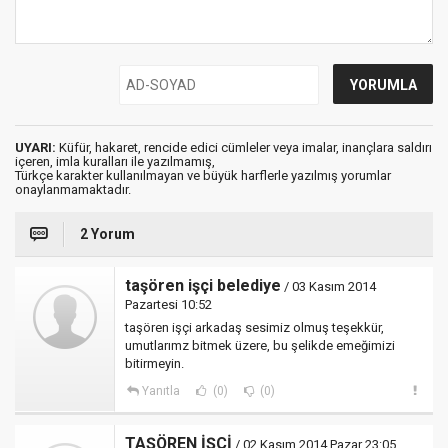
UYARI:
Küfür, hakaret, rencide edici cümleler veya imalar, inançlara saldırı
içeren, imla kuralları ile yazılmamış,
Türkçe karakter kullanılmayan ve büyük harflerle yazılmış yorumlar
onaylanmamaktadır.
2 Yorum
taşören işçi belediye
/ 03 Kasım 2014
Pazartesi 10:52
taşören işçi arkadaş sesimiz olmuş teşekkür,
umutlarımz bitmek üzere, bu şelikde emeğimizi
bitirmeyin.
Yanıtla
(0)
(0)
TAŞÖREN İŞÇİ
/ 02 Kasım 2014 Pazar 23:05