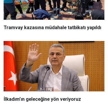
Tramvay kazasına müdahale tatbikatı yapıldı
İlkadım’ın geleceğine yön veriyoruz