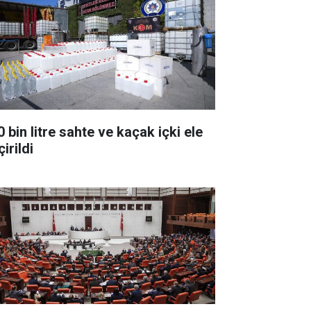
 bin litre sahte ve kaçak içki ele
irildi