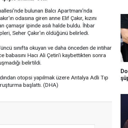
hallesi'nde bulunan Balcı Apartmanı'nda
ır'ın odasına giren anne Elif Çakır, kızını
 çamaşır ipinde asılı halde buldu. İhbar
pleri, Seher Çakır'ın öldüğünü belirledi.
üncü sınıfta okuyan ve daha önceden de intihar
ce babasını Hacı Ali Çetin'i kaybettikten sonra
şmadığı belirtildi.
Do
rdından otopsi yapılmak üzere Antalya Adli Tıp
şüp
ruşturma başlattı. (DHA)