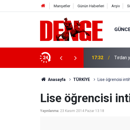
Manşetler
Günün Haberleri
Arşiv
S
GÜNC
u: 8 gözaltı
24
17:32
Tırdan y
Anasayfa
TÜRKİYE
Lise öğrencisi inti
Lise öğrencisi int
Yayınlanma:
23 Kasım 2014 Pazar 13:18