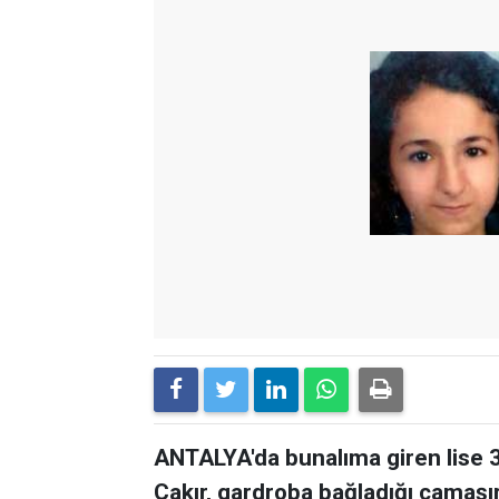
ANTALYA'da bunalıma giren lise 3
Çakır, gardroba bağladığı çamaşır i