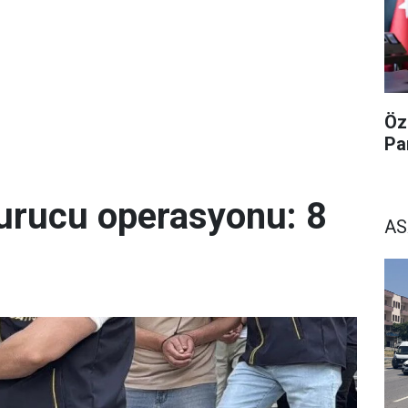
Öz
Pa
urucu operasyonu: 8
AS