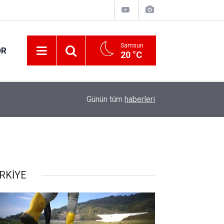
Samsun
OR
20 °C
17:00
Samsun'da fındık hasat ve ihraç tarihleri belirlen
Günün tüm
haberleri
RKİYE