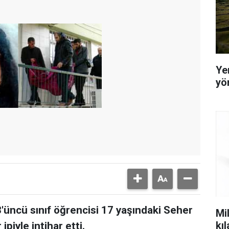
Yer
yö
'üncü sınıf öğrencisi 17 yaşındaki Seher
Mil
kı
piyle intihar etti.