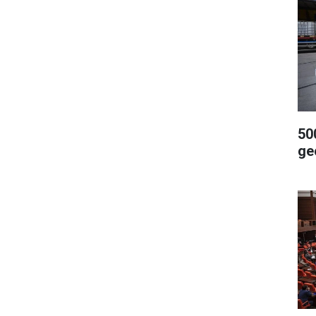
500
geç