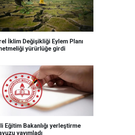
el İklim Değişikliği Eylem Planı
netmeliği yürürlüğe girdi
li Eğitim Bakanlığı yerleştirme
lavuzu yayımladı