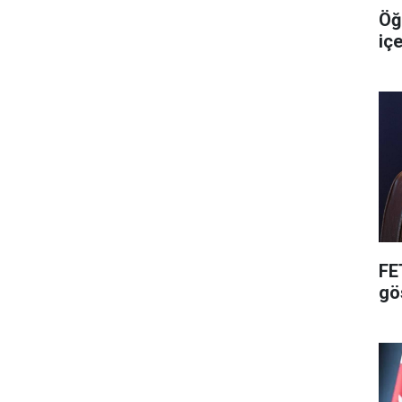
Öğ
iç
FE
gö