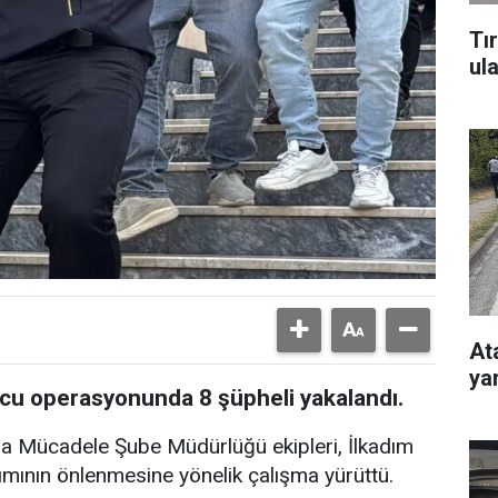
Tı
ul
At
ya
u operasyonunda 8 şüpheli yakalandı.
la Mücadele Şube Müdürlüğü ekipleri, İlkadım
nımının önlenmesine yönelik çalışma yürüttü.