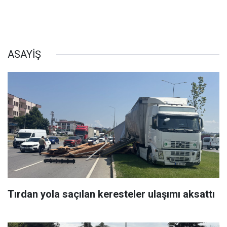
ASAYİŞ
Tırdan yola saçılan keresteler ulaşımı aksattı