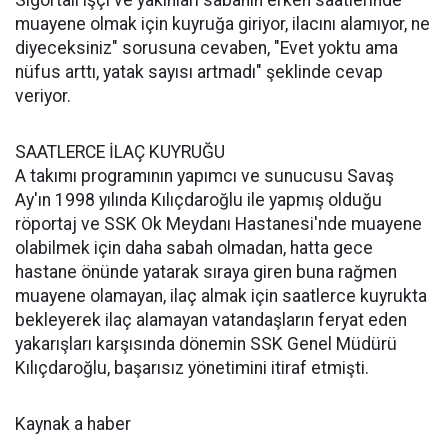
Sigortalı işçi ve yakınları sabahın erken saatlerinde
muayene olmak için kuyruğa giriyor, ilacını alamıyor, ne
diyeceksiniz" sorusuna cevaben, "Evet yoktu ama
nüfus arttı, yatak sayısı artmadı" şeklinde cevap
veriyor.
SAATLERCE İLAÇ KUYRUĞU
A takımı programının yapımcı ve sunucusu Savaş
Ay'ın 1998 yılında Kılıçdaroğlu ile yapmış olduğu
röportaj ve SSK Ok Meydanı Hastanesi'nde muayene
olabilmek için daha sabah olmadan, hatta gece
hastane önünde yatarak sıraya giren buna rağmen
muayene olamayan, ilaç almak için saatlerce kuyrukta
bekleyerek ilaç alamayan vatandaşların feryat eden
yakarışları karşısında dönemin SSK Genel Müdürü
Kılıçdaroğlu, başarısız yönetimini itiraf etmişti.
Kaynak a haber