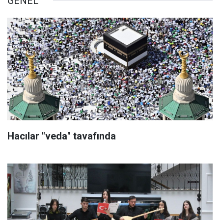
GENEL
Hacılar "veda" tavafında