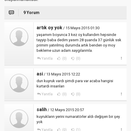
9 Yorum
artık oy yok
/ 15 Mayıs 2015 01:30
yaşamım boyunca 3 kez oy kullandım hepsinde
tayyip baba dedim.yasım 28 şuanda 37 günlük ssk
primim yatırılmış durumda.artık benden oy moy
bekleme uzun adam.saygılarımla.
Yanıtla
(0)
(0)
asi
/ 13 Mayıs 2015 12:22
dun kuyruk vardı şimdi para var acaba hangisi
kurtardı insanları
Yanıtla
(0)
(0)
salih
/ 12 Mayıs 2015 20:57
kuyrukların yerini numaratörler aldı değişen bir şey
yok
Yanıtla
(0)
(1)