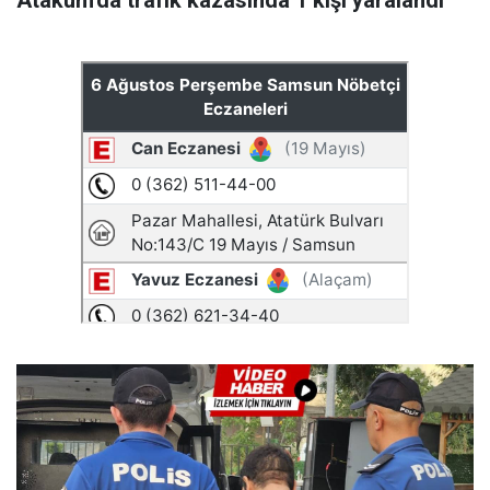
Atakum'da trafik kazasında 1 kişi yaralandı