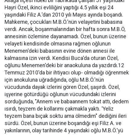
Aliağa İlçesi'ndeki bir fabrikada çalışan 51 yaşındaki
Hayri Özel, ikinci evliliğini yaptığı 4.5 yıllık eşi 24
yaşındaki Filiz A.'dan 2010 yılı Mayıs ayında boşandı.
Mahkeme, çocukları M.B.Ö.'nün velayetini babasına
verdi. Ancak, boşanmalarından bir hafta sonra M.B.Ö,
annesinin özlemine dayanamadı. Özel, bunun üzerine
velayeti kendisinde olmasına rağmen oğlunun
Menemen'deki babasının evine dönen annesi ile
kalmasına izin verdi. Kendisi Buca'da oturan Özel,
oğlunu Menemen'deki bir anaokuluna da yazdırdı.12
Temmuz 2010'da bir ihtiyacı olup- olmadığı öğrenmek
için anokuluna uğradığında, oğlu M.B.Ö.'nün
vücudunda dayak izlerini gören Özel, şaşırdı. Özel,
işyerine götürdüğü oğlunun vücudundaki izlerini
sorduğunda, "Annem ve babaannem tokat attı, dedem
ısırdı, teyzem de kollarımı çakmakla yaktı. 'Yeliz
teyzem bana bıçak soktu ama ölmedim" dediğini ileri
sürdü. Özel, bunun üzerine boşandığı eşi Filiz A. ve
yakınlarının, olay tarihinde 4 yaşındaki oğlu M.B.Ö.'yü