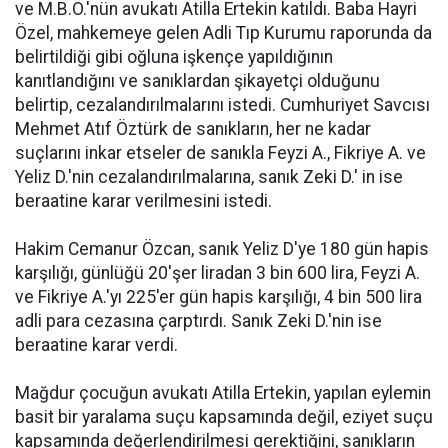
ve M.B.Ö.'nün avukatı Atilla Ertekin katıldı. Baba Hayri
Özel, mahkemeye gelen Adli Tıp Kurumu raporunda da
belirtildiği gibi oğluna işkençe yapıldığının
kanıtlandığını ve sanıklardan şikayetçi olduğunu
belirtip, cezalandırılmalarını istedi. Cumhuriyet Savcısı
Mehmet Atıf Öztürk de sanıkların, her ne kadar
suçlarını inkar etseler de sanıkla Feyzi A., Fikriye A. ve
Yeliz D.'nin cezalandırılmalarına, sanık Zeki D.' in ise
beraatine karar verilmesini istedi.
Hakim Cemanur Özcan, sanık Yeliz D'ye 180 gün hapis
karşılığı, günlüğü 20'şer liradan 3 bin 600 lira, Feyzi A.
ve Fikriye A.'yı 225'er gün hapis karşılığı, 4 bin 500 lira
adli para cezasına çarptırdı. Sanık Zeki D.'nin ise
beraatine karar verdi.
Mağdur çocuğun avukatı Atilla Ertekin, yapılan eylemin
basit bir yaralama suçu kapsamında değil, eziyet suçu
kapsamında değerlendirilmesi gerektiğini, sanıkların