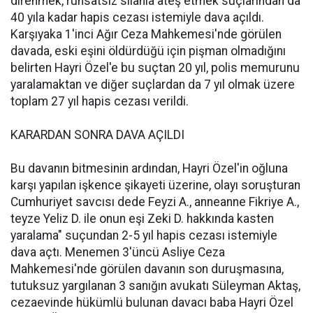
direnmek, ruhsatsız silahla ateş etmek suçlarından da
40 yıla kadar hapis cezası istemiyle dava açıldı.
Karşıyaka 1'inci Ağır Ceza Mahkemesi'nde görülen
davada, eski eşini öldürdüğü için pişman olmadığını
belirten Hayri Özel'e bu suçtan 20 yıl, polis memurunu
yaralamaktan ve diğer suçlardan da 7 yıl olmak üzere
toplam 27 yıl hapis cezası verildi.
KARARDAN SONRA DAVA AÇILDI
Bu davanın bitmesinin ardından, Hayri Özel'in oğluna
karşı yapılan işkence şikayeti üzerine, olayı soruşturan
Cumhuriyet savcısı dede Feyzi A., anneanne Fikriye A.,
teyze Yeliz D. ile onun eşi Zeki D. hakkında kasten
yaralama" suçundan 2-5 yıl hapis cezası istemiyle
dava açtı. Menemen 3'üncü Asliye Ceza
Mahkemesi'nde görülen davanın son duruşmasına,
tutuksuz yargılanan 3 sanığın avukatı Süleyman Aktaş,
cezaevinde hükümlü bulunan davacı baba Hayri Özel