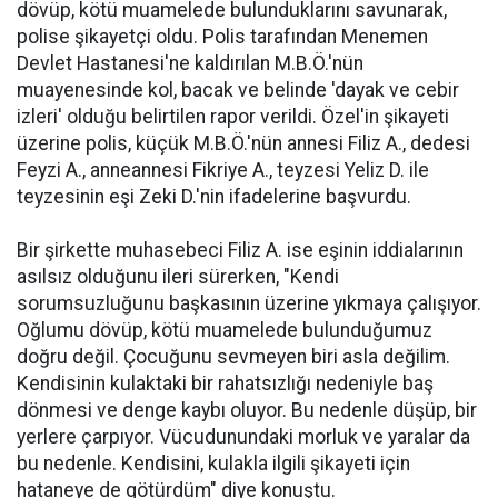
dövüp, kötü muamelede bulunduklarını savunarak,
polise şikayetçi oldu. Polis tarafından Menemen
Devlet Hastanesi'ne kaldırılan M.B.Ö.'nün
muayenesinde kol, bacak ve belinde 'dayak ve cebir
izleri' olduğu belirtilen rapor verildi. Özel'in şikayeti
üzerine polis, küçük M.B.Ö.'nün annesi Filiz A., dedesi
Feyzi A., anneannesi Fikriye A., teyzesi Yeliz D. ile
teyzesinin eşi Zeki D.'nin ifadelerine başvurdu.
Bir şirkette muhasebeci Filiz A. ise eşinin iddialarının
asılsız olduğunu ileri sürerken, "Kendi
sorumsuzluğunu başkasının üzerine yıkmaya çalışıyor.
Oğlumu dövüp, kötü muamelede bulunduğumuz
doğru değil. Çocuğunu sevmeyen biri asla değilim.
Kendisinin kulaktaki bir rahatsızlığı nedeniyle baş
dönmesi ve denge kaybı oluyor. Bu nedenle düşüp, bir
yerlere çarpıyor. Vücudunundaki morluk ve yaralar da
bu nedenle. Kendisini, kulakla ilgili şikayeti için
hataneye de götürdüm" diye konuştu.