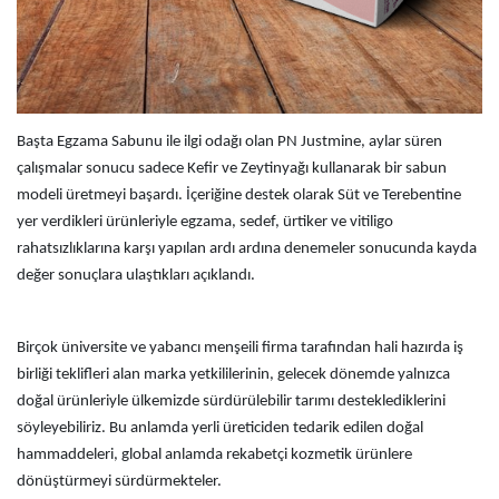
Başta Egzama Sabunu ile ilgi odağı olan PN Justmine, aylar süren
çalışmalar sonucu sadece Kefir ve Zeytinyağı kullanarak bir sabun
modeli üretmeyi başardı. İçeriğine destek olarak Süt ve Terebentine
yer verdikleri ürünleriyle egzama, sedef, ürtiker ve vitiligo
rahatsızlıklarına karşı yapılan ardı ardına denemeler sonucunda kayda
değer sonuçlara ulaştıkları açıklandı.
Birçok üniversite ve yabancı menşeili firma tarafından hali hazırda iş
birliği teklifleri alan marka yetkililerinin, gelecek dönemde yalnızca
doğal ürünleriyle ülkemizde sürdürülebilir tarımı desteklediklerini
söyleyebiliriz. Bu anlamda yerli üreticiden tedarik edilen doğal
hammaddeleri, global anlamda rekabetçi kozmetik ürünlere
dönüştürmeyi sürdürmekteler.