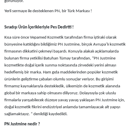
görünüyor.
Yerli sermaye ile desteklenen PN, bir Türk Markası !
Sıradışı Ürün İçerikleriyle Pes Dedirtti !
Kısa süre önce Vepamed Kozmetik tarafından firma iştiraki olarak
bünyesine katıldığını bildiğimiz PN Justmine, birçok Avrupa’lı kozmetik
firmasının dikkatini çekmeyi başardı. Konuyla alakalı açıklamalarda
bulunan firma yetkilisi Batuhan Tümay tarafından, “PN Justmine
kozmetikte doğal içerik sunma noktasında zirvedeki yerini almayı
hedeflemiş bir marka. Ham gıda maddelerinden popüler kozmetik
ürünlerin geliştirme çabaları olumlu sonuçlar veriyor. Bu girişimi
firmamız kaynaklarıyla destekledik, ülkemizin de kozmetik alanında
global bir markaya sahip olmasını diliyoruz. Dolayısıyla çok uluslu
firmalarla yarışabilecek düzeye yavaş yavaş yaklaşan PN Justmine için,
doğal kozmetik fikrini endüstriyel anlamda tamamlayacak alt yapıyı
sağlamaktayız. “ denildiği kaydedildi.
PN Justmine nedir ?