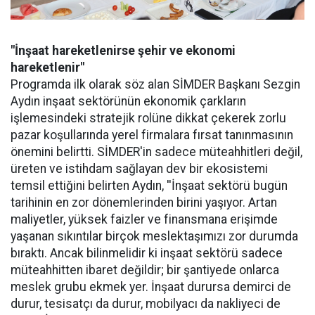
"İnşaat hareketlenirse şehir ve ekonomi
hareketlenir"
Programda ilk olarak söz alan SİMDER Başkanı Sezgin
Aydın inşaat sektörünün ekonomik çarkların
işlemesindeki stratejik rolüne dikkat çekerek zorlu
pazar koşullarında yerel firmalara fırsat tanınmasının
önemini belirtti. SİMDER'in sadece müteahhitleri değil,
üreten ve istihdam sağlayan dev bir ekosistemi
temsil ettiğini belirten Aydın, ''İnşaat sektörü bugün
tarihinin en zor dönemlerinden birini yaşıyor. Artan
maliyetler, yüksek faizler ve finansmana erişimde
yaşanan sıkıntılar birçok meslektaşımızı zor durumda
bıraktı. Ancak bilinmelidir ki inşaat sektörü sadece
müteahhitten ibaret değildir; bir şantiyede onlarca
meslek grubu ekmek yer. İnşaat durursa demirci de
durur, tesisatçı da durur, mobilyacı da nakliyeci de