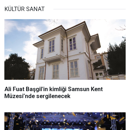
KÜLTÜR SANAT
Ali Fuat Başgil'in kimliği Samsun Kent
Müzesi’nde sergilenecek