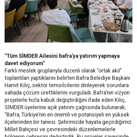
"Tüm SİMDER Ailesini bafra'ya yatırım yapmaya
davet ediyorum"
Farklı meslek gruplarıyla düzenli olarak "ortak akıl"
toplantıları yaptıklarını belirten Bafra Belediye Başkanı
Hamit Kılıç, sektör temsilcilerini dinleyerek sorunlara
sahada çözüm ürettiklerini vurguladı. Bafra’nın vizyon
projelerle hızla kabuk değiştirdiğini ifade eden Kılıç,
SİMDER üyelerine açık yatırım çağrısında bulunarak,
"Bafra, Türkiye’nin en önemli ve potansiyeli en yüksek
ilçelerinden bir tanesi. Şehrimizde hayata geçirdiğimiz
Millet Bahçesi ve çevresindeki düzenlemelerle
bölgenin çehresini değiştirdik. Bu projeler sayesinde