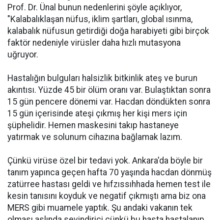
Prof. Dr. Ünal bunun nedenlerini şöyle açıklıyor,
"Kalabalıklaşan nüfus, iklim şartları, global ısınma,
kalabalık nüfusun getirdiği doğa harabiyeti gibi birçok
faktör nedeniyle virüsler daha hızlı mutasyona
uğruyor.
Hastalığın bulguları halsizlik bitkinlik ateş ve burun
akıntısı. Yüzde 45 bir ölüm oranı var. Bulaştıktan sonra
15 gün pencere dönemi var. Hacdan döndükten sonra
15 gün içerisinde ateşi çıkmış her kişi mers için
şüphelidir. Hemen maskesini takıp hastaneye
yatırmak ve solunum cihazına bağlamak lazım.
Çünkü virüse özel bir tedavi yok. Ankara'da böyle bir
tanım yapınca geçen hafta 70 yaşında hacdan dönmüş
zatürree hastası geldi ve hıfzıssıhhada hemen test ile
kesin tanısını koyduk ve negatif çıkmıştı ama biz ona
MERS gibi muamele yaptık. Şu andaki vakanın tek
olması aslında sevindirici çünkü bu hasta hastalanıp