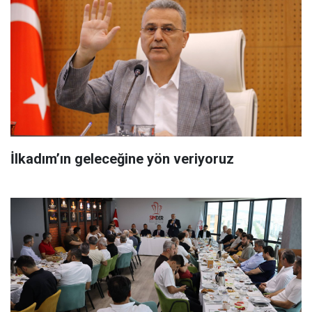
İlkadım’ın geleceğine yön veriyoruz