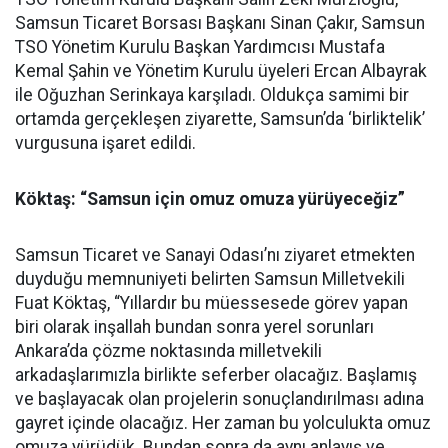
Samsun Ticaret Borsası Başkanı Sinan Çakır, Samsun
TSO Yönetim Kurulu Başkan Yardımcısı Mustafa
Kemal Şahin ve Yönetim Kurulu üyeleri Ercan Albayrak
ile Oğuzhan Serinkaya karşıladı. Oldukça samimi bir
ortamda gerçekleşen ziyarette, Samsun’da ‘birliktelik’
vurgusuna işaret edildi.
Köktaş: “Samsun için omuz omuza yürüyeceğiz”
Samsun Ticaret ve Sanayi Odası’nı ziyaret etmekten
duyduğu memnuniyeti belirten Samsun Milletvekili
Fuat Köktaş, “Yıllardır bu müessesede görev yapan
biri olarak inşallah bundan sonra yerel sorunları
Ankara’da çözme noktasında milletvekili
arkadaşlarımızla birlikte seferber olacağız. Başlamış
ve başlayacak olan projelerin sonuçlandırılması adına
gayret içinde olacağız. Her zaman bu yolculukta omuz
omuza yürüdük. Bundan sonra da aynı anlayış ve