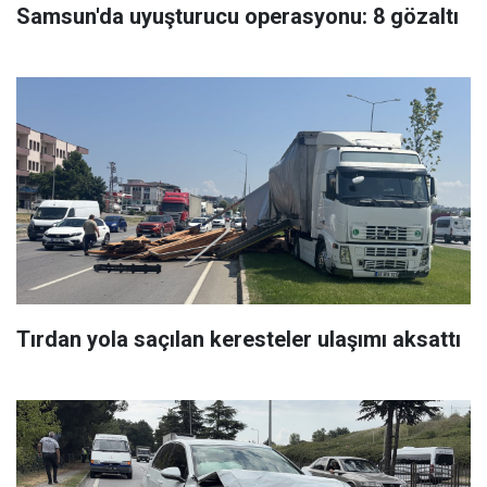
Samsun'da uyuşturucu operasyonu: 8 gözaltı
Tırdan yola saçılan keresteler ulaşımı aksattı