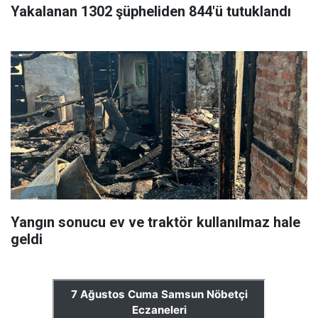
Yakalanan 1302 şüpheliden 844'ü tutuklandı
Yangın sonucu ev ve traktör kullanılmaz hale
geldi