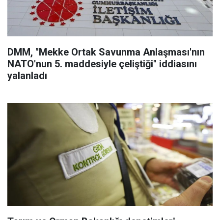
DMM, "Mekke Ortak Savunma Anlaşması'nın
NATO'nun 5. maddesiyle çeliştiği" iddiasını
yalanladı