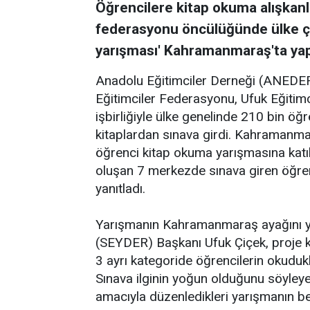
Öğrencilere kitap okuma alışkanl
federasyonu öncülüğünde ülke ça
yarışması' Kahramanmaraş'ta yapı
Anadolu Eğitimciler Derneği (ANEDE
Eğitimciler Federasyonu, Ufuk Eğitimc
işbirliğiyle ülke genelinde 210 bin öğre
kitaplardan sınava girdi. Kahramanmara
öğrenci kitap okuma yarışmasına katı
oluşan 7 merkezde sınava giren öğren
yanıtladı.
Yarışmanın Kahramanmaraş ayağını yü
(SEYDER) Başkanı Ufuk Çiçek, proje k
3 ayrı kategoride öğrencilerin okudukla
Sınava ilginin yoğun olduğunu söyley
amacıyla düzenledikleri yarışmanın bek