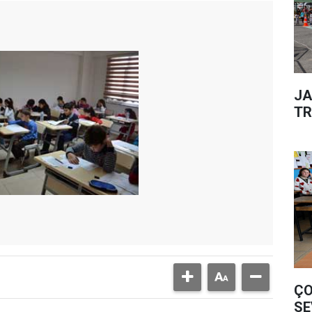
JA
TR
ÇO
SE