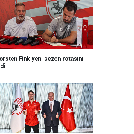
orsten Fink yeni sezon rotasını
zdi