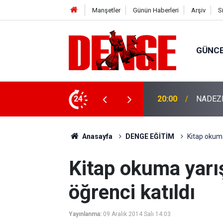
Manşetler
Günün Haberleri
Arşiv
S
GÜNC
3-0
24
20:00
NADEZHD
Anasayfa
DENGE EĞİTİM
Kitap okuma
Kitap okuma yarı
öğrenci katıldı
Yayınlanma:
09 Aralık 2014 Salı 14:03