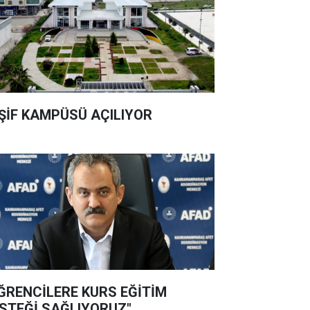
ŞİF KAMPÜSÜ AÇILIYOR
ĞRENCİLERE KURS EĞİTİM
STEĞİ SAĞLIYORUZ"