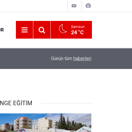
Samsun
OR
24 °C
18:33
Orta Ölçekli Sanayi Sitesi'nde üretim başladı
Günün tüm
haberleri
NGE EĞİTİM