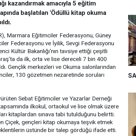
ığı kazandırmak amacıyla 5 eğitim
pında başlatılan 'Ödüllü kitap okuma
ldı.
R), Marmara Eğitimciler Federasyonu, Güney
iler Federasyonu ve İyilik, Sevgi Federasyonu
nci Kültür Bakanlığı'nın tavsiye ettiği çeşitli
ş'ta da ilk, orta ve lise dereceli 7 bin 400
ldı. Gençlik merkezleri ve Okuma salonlarından
ciler, 130 gözetmen nezaretinde soruları
SA
rüten Sebat Eğitimciler ve Yazarlar Derneği
apsamında ilkokul, ortaokul ve lise olmak üzere
rı kitaplardan sınava tabi tutulduğunu belirtti.
en Çiçek, gençleri kitap okumaya teşvik etmek
lentilerin üstünde bir talep gördüğü ifade etti.