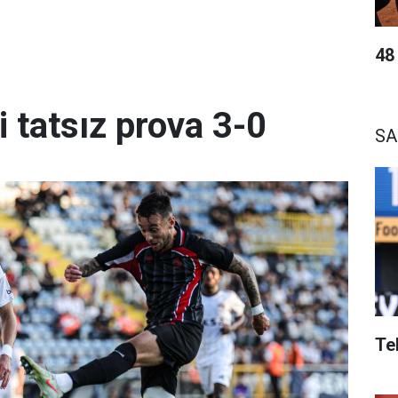
48
 tatsız prova 3-0
S
Te