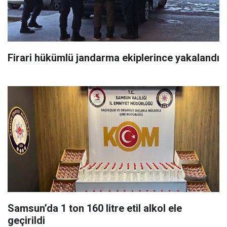
Firari hükümlü jandarma ekiplerince yakalandı
Samsun’da 1 ton 160 litre etil alkol ele
geçirildi