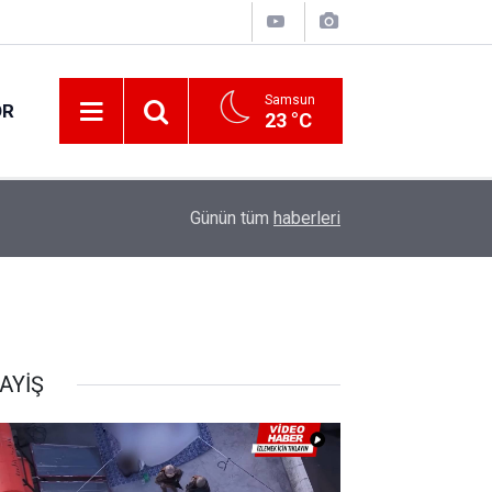
Samsun
OR
23 °C
17:21
Vatandaşlar evlerinden danışmanlık hizmeti alab
Günün tüm
haberleri
AYİŞ