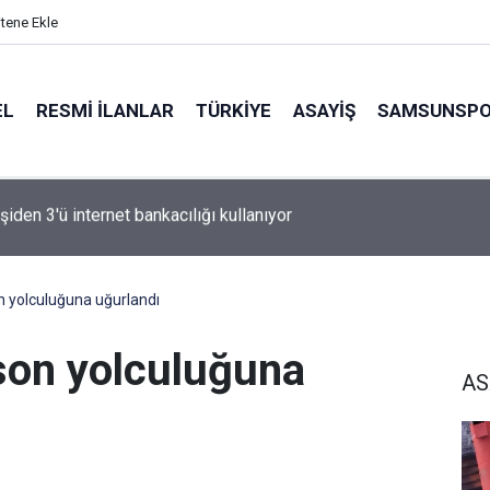
itene Ekle
EL
RESMI İLANLAR
TÜRKİYE
ASAYİŞ
SAMSUNSP
n Fink yeni sezon rotasını çizdi
n yolculuğuna uğurlandı
 son yolculuğuna
AS