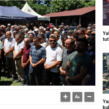
Ya
tu
Ya
ku