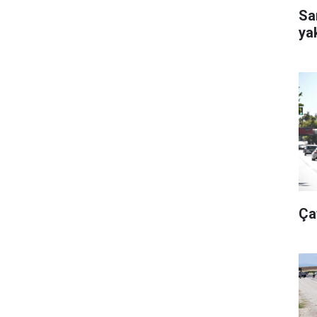
Sa
ya
Ça