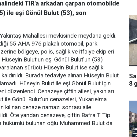
halindeki TIR'a arkadan çarpan otomobilde
) ile eşi Gönül Bulut (53), son
 Yakıntaş Mahallesi mevkisinde meydana geldi.
rdiği 55 AHA 976 plakalı otomobil, park
zerine bölgeye, polis, sağlık ve itfaiye ekipleri
de Hüseyin Bulut’un eşi Gönül Bulut'un (53)
 yaralanan sürücü Hüseyin Bulut ise sağlık
kaldırıldı. Burada tedaviye alınan Hüseyin Bulut
Sa
8 
lamadı. Hüseyin Bulut ile eşi Gönül Bulut için
 düzenlendi. Cenazeye çiftin ailesi, yakınları
ut ile Gönül Bulut'un cenazeleri, Yukarıelma
n kılınan cenaze namazı sonrası aile
ldi. Öte yandan cenazeye, çiftin Bafra T Tipi
da hükümlü bulunan oğlu Muhammed Bulut da