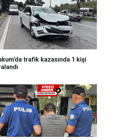
akum'da trafik kazasında 1 kişi
ralandı