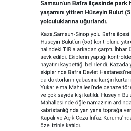
Samsun'un Bafra ilçesinde park 
yaşamını yitiren Hüseyin Bulut (55
yolculuklarına uğurlandı.
Kaza,Samsun-Sinop yolu Bafra ilçesi
Hüseyin Bulut’un (55) kontrolünü yiti
halindeki TIR'a arkadan çarptı. İhbar ü
sevk edildi. Ekiplerin yaptığı kontrol
hayatını kaybettiği belirlendi. Kazada
ekiplerince Bafra Devlet Hastanesi'ne 
da doktorların çabasına karşın kurtarı
Yukarıelma Mahallesi'nde cenaze töreni
ve çok sayıda kişi katıldı. Hüseyin Bul
Mahallesi'nde öğle namazının ardında
kabristanlığında yan yana toprağa veri
Kapalı ve Açık Ceza İnfaz Kurumu'n
özel izinle katıldı.