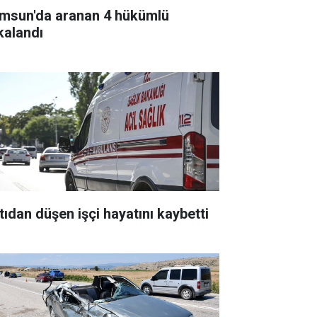
msun'da aranan 4 hükümlü
kalandı
tıdan düşen işçi hayatını kaybetti