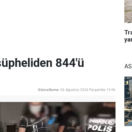
Tra
ya
üpheliden 844'ü
AS
Güncelleme:
06 Ağustos 2026 Perşembe 19:06