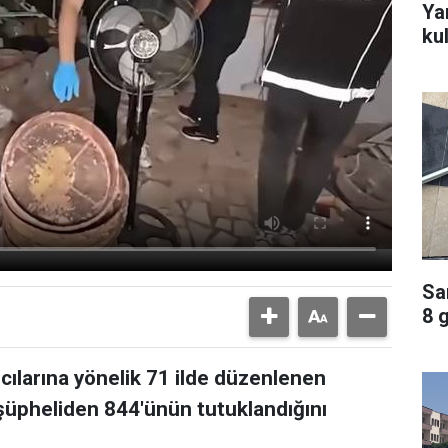
Ya
ku
Sa
8 
ıcılarına yönelik 71 ilde düzenlenen
üpheliden 844'ünün tutuklandığını