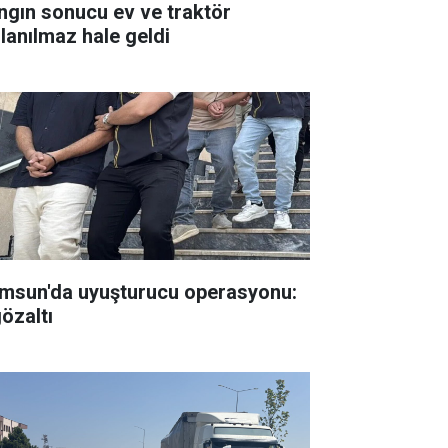
ngın sonucu ev ve traktör
llanılmaz hale geldi
msun'da uyuşturucu operasyonu:
gözaltı