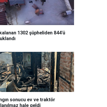
kalanan 1302 şüpheliden 844'ü
tuklandı
ngın sonucu ev ve traktör
llanılmaz hale geldi