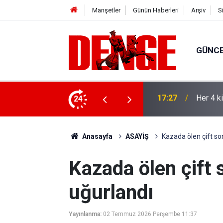
Manşetler
Günün Haberleri
Arşiv
S
GÜNC
lığı kullanıyor
24
17:23
Thorste
Anasayfa
ASAYİŞ
Kazada ölen çift so
Kazada ölen çift
uğurlandı
Yayınlanma:
02 Temmuz 2026 Perşembe 11:37