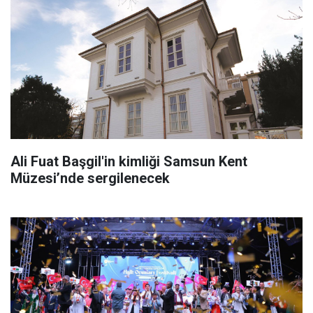
Ali Fuat Başgil'in kimliği Samsun Kent
Müzesi’nde sergilenecek