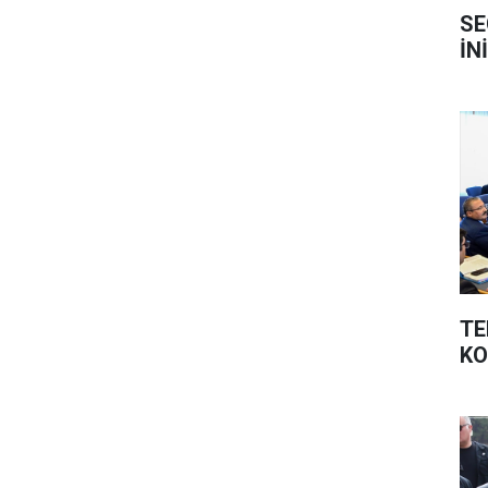
SE
İN
TE
K