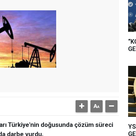
“K
GE
ları Türkiye'nin doğusunda çözüm süreci
YS
GE
da darbe vurdu.