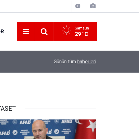
Samsun
OR
29 °C
13:00
Yol çalışmaları devam ediyor
Günün tüm
haberleri
YASET