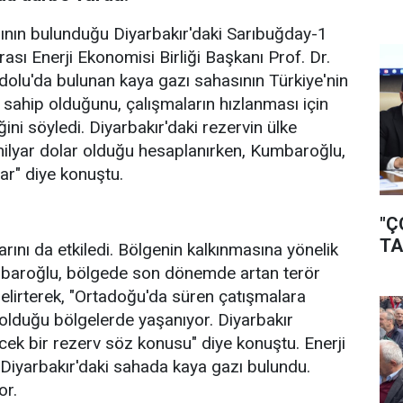
sının bulunduğu Diyarbakır'daki Sarıbuğday-1
sı Enerji Ekonomisi Birliği Başkanı Prof. Dr.
u'da bulunan kaya gazı sahasının Türkiye'nin
e sahip olduğunu, çalışmaların hızlanması için
ini söyledi. Diyarbakır'daki rezervin ülke
milyar dolar olduğu hesaplanırken, Kumbaroğlu,
var" diye konuştu.
"Ç
TA
larını da etkiledi. Bölgenin kalkınmasına yönelik
umbaroğlu, bölgede son dönemde artan terör
elirterek, "Ortadoğu'da süren çatışmalara
 olduğu bölgelerde yaşanıyor. Diyarbakır
ecek bir rezerv söz konusu" diye konuştu. Enerji
e Diyarbakır'daki sahada kaya gazı bulundu.
yor.