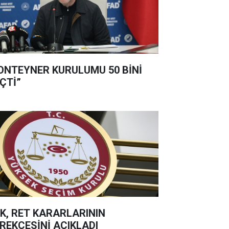
ONTEYNER KURULUMU 50 BİNİ
ÇTİ”
K, RET KARARLARININ
REKÇESİNİ AÇIKLADI