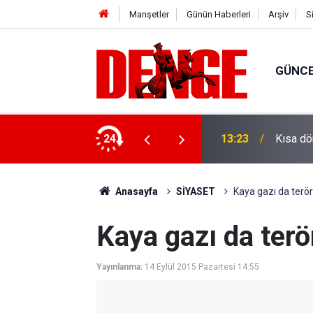
Manşetler
Günün Haberleri
Arşiv
S
GÜNC
: 1 gözaltı
24
13:23
Kısa dö
Anasayfa
SİYASET
Kaya gazı da terör
Kaya gazı da terör
Yayınlanma:
14 Eylül 2015 Pazartesi 14:55