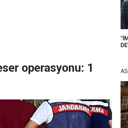
"İ
DE
eser operasyonu: 1
AS