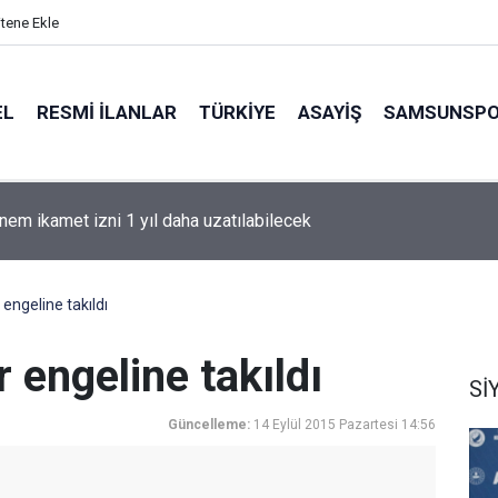
itene Ekle
EL
RESMI İLANLAR
TÜRKİYE
ASAYİŞ
SAMSUNSP
nem ikamet izni 1 yıl daha uzatılabilecek
 engeline takıldı
 engeline takıldı
Sİ
Güncelleme:
14 Eylül 2015 Pazartesi 14:56