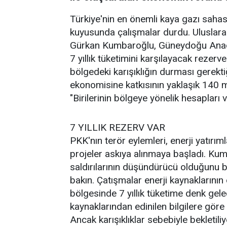
Türkiye'nin en önemli kaya gazı saha
kuyusunda çalışmalar durdu. Uluslarara
Gürkan Kumbaroğlu, Güneydoğu Anadol
7 yıllık tüketimini karşılayacak rezerv
bölgedeki karışıklığın durması gerektiğ
ekonomisine katkısının yaklaşık 140 
"Birilerinin bölgeye yönelik hesapları 
7 YILLIK REZERV VAR
PKK'nın terör eylemleri, enerji yatırım
projeler askıya alınmaya başladı. K
saldırılarının düşündürücü olduğunu b
bakın. Çatışmalar enerji kaynaklarının
bölgesinde 7 yıllık tüketime denk gel
kaynaklarından edinilen bilgilere gör
Ancak karışıklıklar sebebiyle bekletili