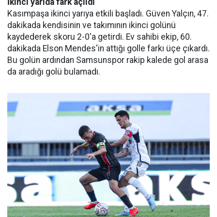
İkinci yarıda fark açıldı
Kasımpaşa ikinci yarıya etkili başladı. Güven Yalçın, 47.
dakikada kendisinin ve takımının ikinci golünü
kaydederek skoru 2-0'a getirdi. Ev sahibi ekip, 60.
dakikada Elson Mendes'in attığı golle farkı üçe çıkardı.
Bu golün ardından Samsunspor rakip kalede gol arasa
da aradığı golü bulamadı.