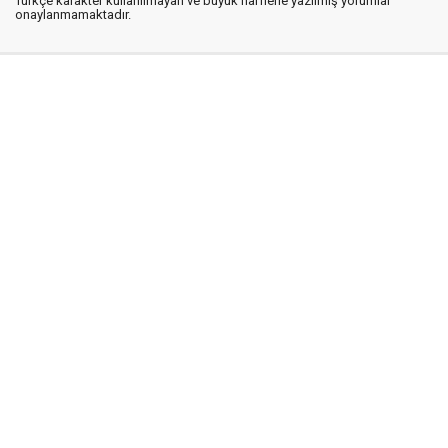
Türkçe karakter kullanılmayan ve büyük harflerle yazılmış yorumlar
onaylanmamaktadır.