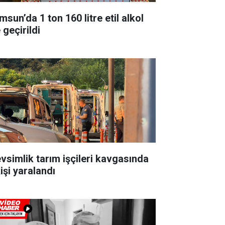
sun’da 1 ton 160 litre etil alkol
 geçirildi
vsimlik tarım işçileri kavgasında
işi yaralandı