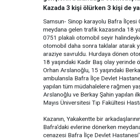
Kazada 3 kişi ölürken 3 kişi de ya
Samsun- Sinop karayolu Bafra İlçesi
meydana gelen trafik kazasında 18 y
0751 plakalı otomobil seyir halindeyke
otomobil daha sonra taklalar atarak y
araziye savruldu. Hurdaya dönen otom
18 yaşındaki Kadir Baş olay yerinde öl
Orhan Arslanoğlu, 15 yaşındaki Berka
ambulansla Bafra İlçe Devlet Hastane
yapılan tüm müdahalelere rağmen yaşa
Arslanoğlu ve Berkay Şahin yapılan 
Mayıs Üniversitesi Tıp Fakültesi Hasta
Kazanın, Yakakentte bir arkadaşların
Bafra'daki evlerine dönerken meydana g
cenazesi Bafra İlçe Devlet Hastanesi'