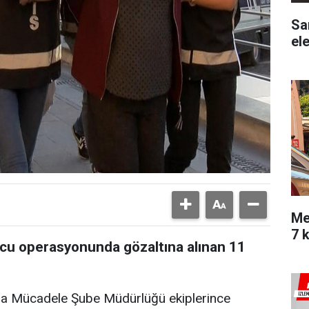
Sam
ele
Me
7 k
u operasyonunda gözaltına alınan 11
rla Mücadele Şube Müdürlüğü ekiplerince