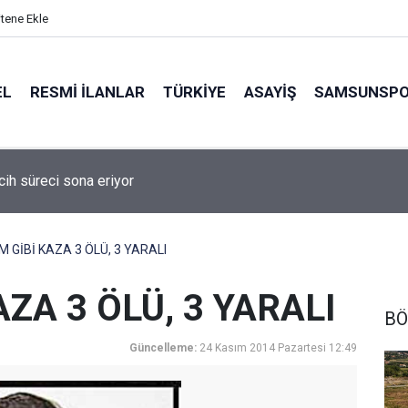
itene Ekle
EL
RESMI İLANLAR
TÜRKİYE
ASAYİŞ
SAMSUNSP
cih süreci sona eriyor
 GİBİ KAZA 3 ÖLÜ, 3 YARALI
ZA 3 ÖLÜ, 3 YARALI
BÖ
Güncelleme:
24 Kasım 2014 Pazartesi 12:49