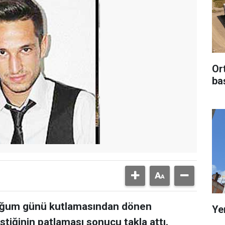
Or
ba
doğum günü kutlamasından dönen
Ye
tiğinin patlaması sonucu takla attı.