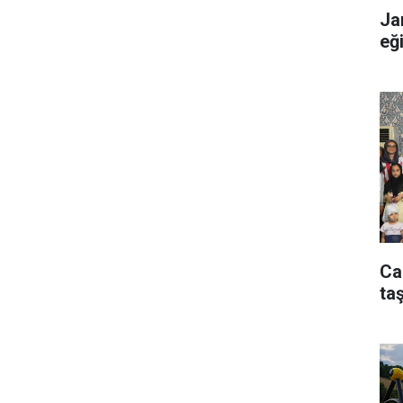
Ja
eğ
Ca
taş