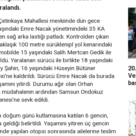
ralandı.
 Çetinkaya Mahallesi mevkiinde dün gece
aşındaki Emre Nacak yönetimindeki 35 KA
n sağ arka lastiği patladı. Kontrolden çıkan
aklaşık 100 metre sürüklenipl yol kenarındaki
obilde 15 yaşındaki Salih Mertcan Gedik ile
dü. Yaralanan sürücü ile birlikte 18 yaşındaki
20
y Şahin, 16 yaşındaki Hüseyin Bütüner
Ve
si'ne kaldırıldı. Sürücü Emre Nacak da burada
ba
mını yitirdi. Durumu ağır olan Orhan
ilk müdahalenin ardından Samsun Ondokuz
nesi'ne sevk edildi.
ın doğum günü kutlamasına katılan 6 gencin,
eldiği belirtildi. Yaşamını yitiren üç gencin
nde yapılan otopsi sonrasında ailelerine teslim