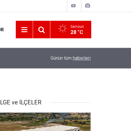
Samsun
OR
28 °C
10:14
Samsun’da 1 ton 160 litre etil alkol ele geçirildi
Günün tüm
haberleri
LGE ve İLÇELER