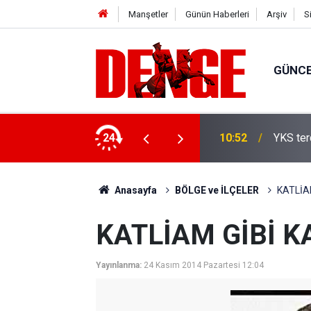
Manşetler
Günün Haberleri
Arşiv
S
GÜNC
ildi
24
10:52
YKS ter
Anasayfa
BÖLGE ve İLÇELER
KATLİAM
KATLİAM GİBİ KA
Yayınlanma:
24 Kasım 2014 Pazartesi 12:04