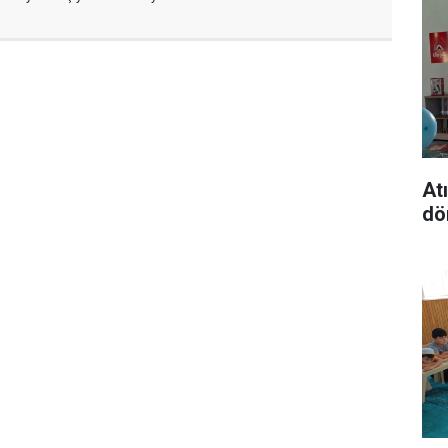
At
dö