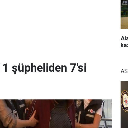
Al
ka
11 şüpheliden 7'si
AS