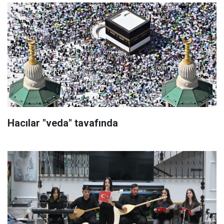
Hacılar "veda" tavafında