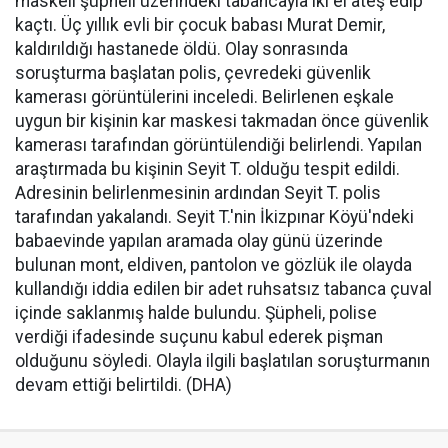
maskeli şüpheli üzerindeki tabancayla iki el ateş edip
kaçtı. Üç yıllık evli bir çocuk babası Murat Demir,
kaldırıldığı hastanede öldü. Olay sonrasında
soruşturma başlatan polis, çevredeki güvenlik
kamerası görüntülerini inceledi. Belirlenen eşkale
uygun bir kişinin kar maskesi takmadan önce güvenlik
kamerası tarafından görüntülendiği belirlendi. Yapılan
araştırmada bu kişinin Seyit T. olduğu tespit edildi.
Adresinin belirlenmesinin ardından Seyit T. polis
tarafından yakalandı. Seyit T.'nin İkizpınar Köyü'ndeki
babaevinde yapılan aramada olay günü üzerinde
bulunan mont, eldiven, pantolon ve gözlük ile olayda
kullandığı iddia edilen bir adet ruhsatsız tabanca çuval
içinde saklanmış halde bulundu. Şüpheli, polise
verdiği ifadesinde suçunu kabul ederek pişman
olduğunu söyledi. Olayla ilgili başlatılan soruşturmanın
devam ettiği belirtildi. (DHA)