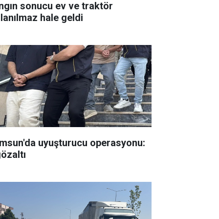
ngın sonucu ev ve traktör
llanılmaz hale geldi
msun'da uyuşturucu operasyonu:
gözaltı