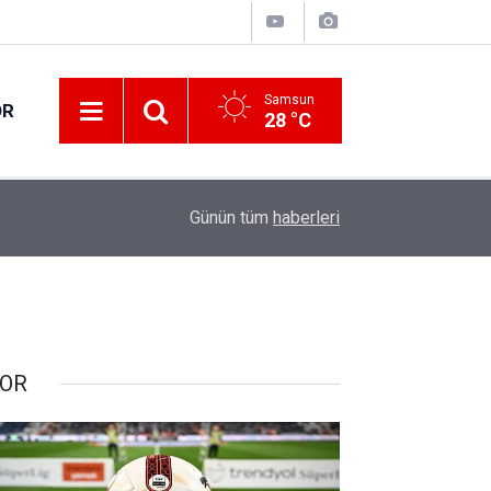
Samsun
OR
28 °C
17:21
Vatandaşlar evlerinden danışmanlık hizmeti alab
Günün tüm
haberleri
OR