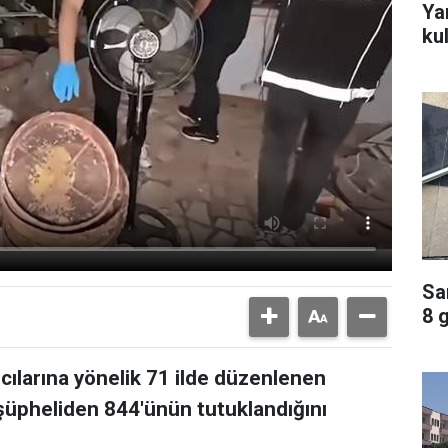
Ya
ku
Sa
8 
ıcılarına yönelik 71 ilde düzenlenen
üpheliden 844'ünün tutuklandığını