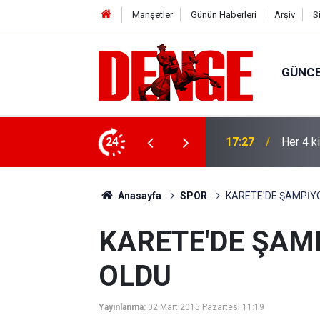
Manşetler
Günün Haberleri
Arşiv
S
GÜNC
lığı kullanıyor
24
17:23
Thorste
Anasayfa
SPOR
KARETE'DE ŞAMPİYO
KARETE'DE ŞAM
OLDU
Yayınlanma:
02 Mart 2015 Pazartesi 11:19