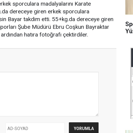
erkek sporculara madalyalarını Karate
g.da dereceye giren erkek sporculara
hsin Bayar takdim etti. 55+kg.da dereceye giren
Sp
 Sporları Şube Müdürü Ebru Coşkun Bayraktar
Yü
ardından hatıra fotoğrafı çektirdiler.