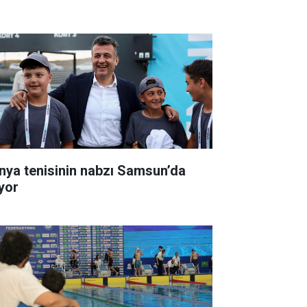
nya tenisinin nabzı Samsun’da
ıyor