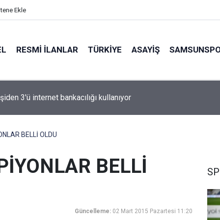
itene Ekle
EL
RESMI İLANLAR
TÜRKİYE
ASAYİŞ
SAMSUNSP
n Fink yeni sezon rotasını çizdi
NLAR BELLİ OLDU
PİYONLAR BELLİ
SP
Güncelleme:
02 Mart 2015 Pazartesi 11:20