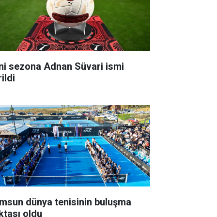
ni sezona Adnan Süvari ismi
ildi
msun dünya tenisinin buluşma
ktası oldu