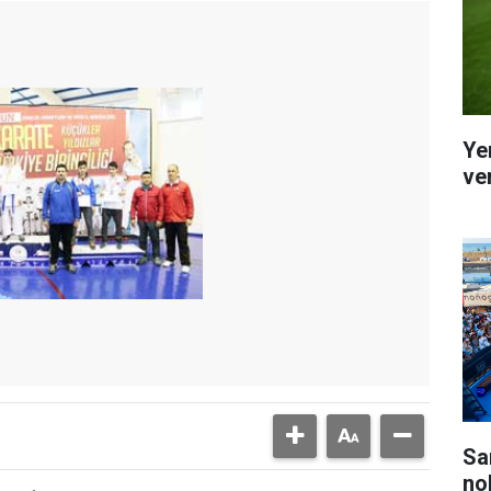
Ye
ver
Sa
no