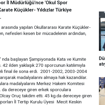
or İl Müdürlüğü'nce 'Okul Spor
Karate Küçükler- Yıldızlar Türkiye
.
 arasında yapılan Okullararası Karate Küçükler-
süren, nefesleri kesen bir mücadelenin ardından,
Dü
u' nda başlayan Şampiyonada Kata ve Kumite
at
. 42 ilden yaklaşık 270 sporcunun katılımıyla
li final ile sona erdi. 2001-2002, 2003-2004
arışarak madalyalarını almaya hak kazandılar.
ulara madalyalarını Merkez Hakem Komitesi
. da dereceye giren erkek sporculara
 Olcay Oruç takdim etti. 45 kg.da dereceye giren
porları İl Tertip Kurulu Üyesi Mecit Keskin