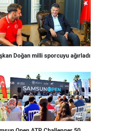
şkan Doğan milli sporcuyu ağırladı
msun Open ATP Challenger 50