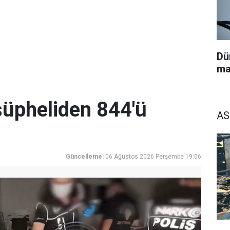
Dü
ma
üpheliden 844'ü
AS
Güncelleme:
06 Ağustos 2026 Perşembe 19:06