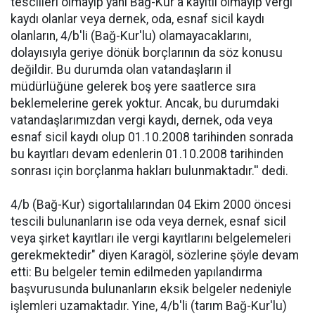
tescilleri olmayıp yani Bağ-Kur'a kayıtlı olmayıp vergi
kaydı olanlar veya dernek, oda, esnaf sicil kaydı
olanların, 4/b'li (Bağ-Kur'lu) olamayacaklarını,
dolayısıyla geriye dönük borçlarının da söz konusu
değildir. Bu durumda olan vatandaşların il
müdürlüğüne gelerek boş yere saatlerce sıra
beklemelerine gerek yoktur. Ancak, bu durumdaki
vatandaşlarımızdan vergi kaydı, dernek, oda veya
esnaf sicil kaydı olup 01.10.2008 tarihinden sonrada
bu kayıtları devam edenlerin 01.10.2008 tarihinden
sonrası için borçlanma hakları bulunmaktadır.'' dedi.
4/b (Bağ-Kur) sigortalılarından 04 Ekim 2000 öncesi
tescili bulunanların ise oda veya dernek, esnaf sicil
veya şirket kayıtları ile vergi kayıtlarını belgelemeleri
gerekmektedir" diyen Karagöl, sözlerine şöyle devam
etti: Bu belgeler temin edilmeden yapılandırma
başvurusunda bulunanların eksik belgeler nedeniyle
işlemleri uzamaktadır. Yine, 4/b'li (tarım Bağ-Kur'lu)