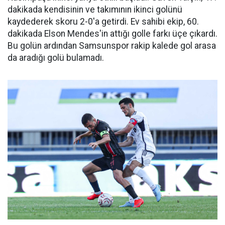
dakikada kendisinin ve takımının ikinci golünü
kaydederek skoru 2-0'a getirdi. Ev sahibi ekip, 60.
dakikada Elson Mendes'in attığı golle farkı üçe çıkardı.
Bu golün ardından Samsunspor rakip kalede gol arasa
da aradığı golü bulamadı.