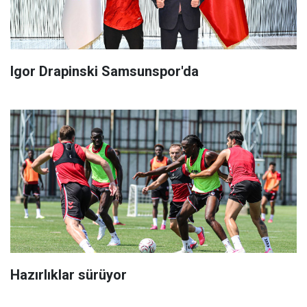
Igor Drapinski Samsunspor'da
Hazırlıklar sürüyor