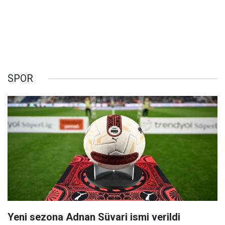
SPOR
Yeni sezona Adnan Süvari ismi verildi