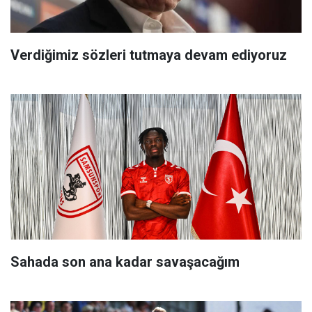
Verdiğimiz sözleri tutmaya devam ediyoruz
Sahada son ana kadar savaşacağım