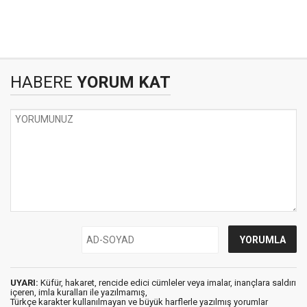
HABERE
YORUM KAT
UYARI:
Küfür, hakaret, rencide edici cümleler veya imalar, inançlara saldırı
içeren, imla kuralları ile yazılmamış,
Türkçe karakter kullanılmayan ve büyük harflerle yazılmış yorumlar