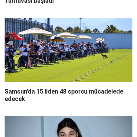
Turnuvası başladı
Samsun'da 15 ilden 48 sporcu mücadelede
edecek