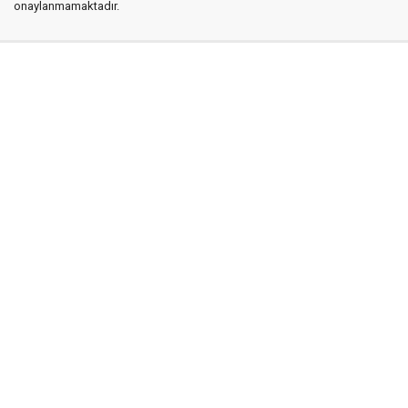
onaylanmamaktadır.