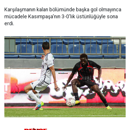
Karşılaşmanın kalan bölümünde başka gol olmayınca
mücadele Kasımpaşa'nın 3-0'lık üstünlüğüyle sona
erdi.