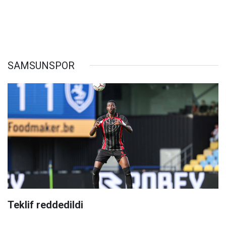
SAMSUNSPOR
Teklif reddedildi