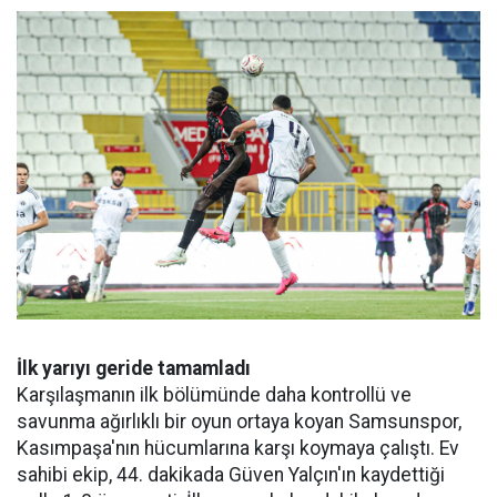
İlk yarıyı geride tamamladı
Karşılaşmanın ilk bölümünde daha kontrollü ve
savunma ağırlıklı bir oyun ortaya koyan Samsunspor,
Kasımpaşa'nın hücumlarına karşı koymaya çalıştı. Ev
sahibi ekip, 44. dakikada Güven Yalçın'ın kaydettiği