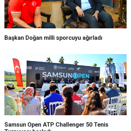
Başkan Doğan milli sporcuyu ağırladı
Samsun Open ATP Challenger 50 Tenis