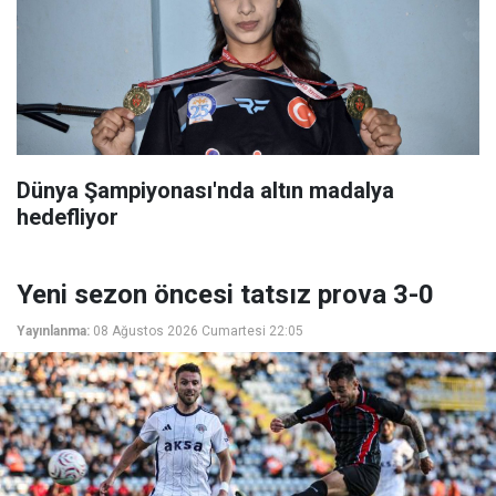
Dünya Şampiyonası'nda altın madalya
hedefliyor
Yeni sezon öncesi tatsız prova 3-0
Yayınlanma:
08 Ağustos 2026 Cumartesi 22:05