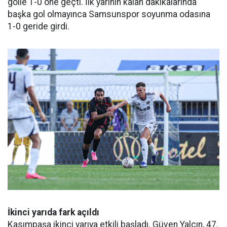
golle 1-0 öne geçti. İlk yarının kalan dakikalarında
başka gol olmayınca Samsunspor soyunma odasına
1-0 geride girdi.
İkinci yarıda fark açıldı
Kasımpaşa ikinci yarıya etkili başladı. Güven Yalçın, 47.