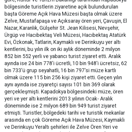
bölgesinde turistlerin ziyaretine açık bulundurulan
başta Göreme Açık Hava Müzesi başta olmak üzere
Zelve, Mustafapaşa ve Açıksaray ören yeri, Çavuşin, El
Nazar, Karanlık, Gülşehir St. Jean Kilisesi, Nevşehir,
Ürgüp ve Hacıbektaş Veli Müzesi, Hacıbektaş Atatürk
Evi, Özkonak, Tatlarin, Kaymaklı ve Derinkuyu yer altı
kentlerini, bu yılın ilk on iki aylık döneminde 2 milyon
852 bin 552 yerli ve yabancı turist ziyaret etti. Aralık
ayında ise 24 bin 778'i ücretli, 10 bin 948'i ücretsiz, 62
bin 733'ü grup seyahatli, 16 bin 797'si müze kartlı
olmak üzere 115 bin 256 kişi ziyaret etti. Geçen yılın
aynı ayında ise ziyaretçi sayısı 101 bin 369 olarak
gerçekleşmişti. Kapadokya bölgesindeki müze, ören
yeri ve yer altı kentlerini 2013 yılının Ocak- Aralık
döneminde ise 2 milyon 689 bin 949 turist ziyaret
etmişti. Turistler, bölgedeki tarihi ve turistik mekanlar
arasında en çok Göreme Açık Hava Müzesi, Kaymaklı
ve Derinkuyu Yeraltı şehirleri ile Zelve Ören Yeri ve