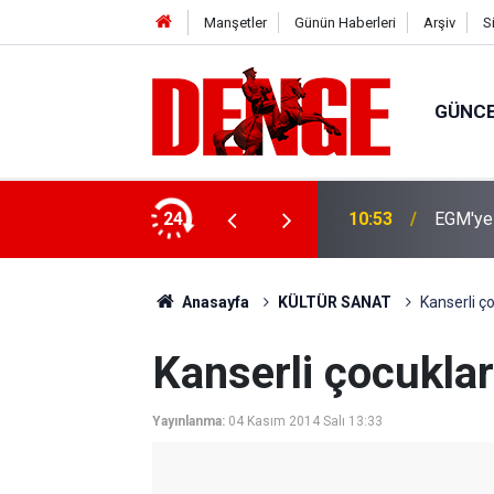
Manşetler
Günün Haberleri
Arşiv
S
GÜNC
ye devam edeceğiz
24
10:53
EGM'ye 
Anasayfa
KÜLTÜR SANAT
Kanserli ço
Kanserli çocuklar 
Yayınlanma:
04 Kasım 2014 Salı 13:33