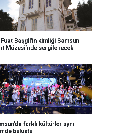
i Fuat Başgil'in kimliği Samsun
nt Müzesi’nde sergilenecek
msun'da farklı kültürler aynı
timde buluştu