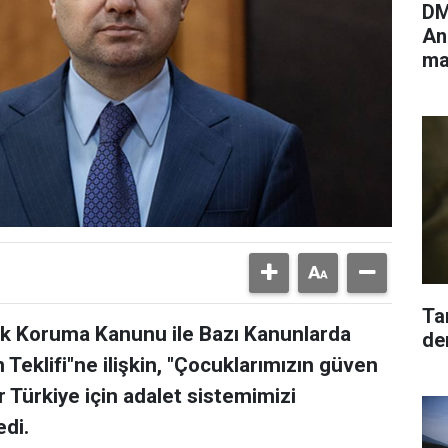
DM
An
ma
ya
Ta
uk Koruma Kanunu ile Bazı Kanunlarda
den
 Teklifi"ne ilişkin, "Çocuklarımızın güven
 Türkiye için adalet sistemimizi
di.