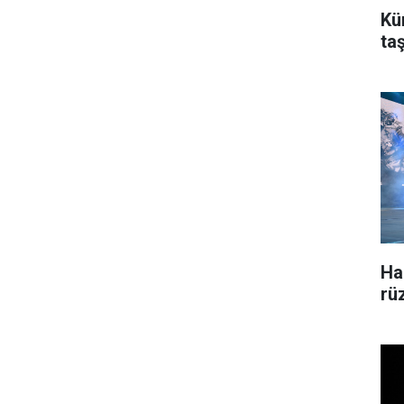
Kü
ta
Ha
rü