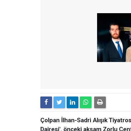
Çolpan İlhan-Sadri Alışık Tiyatro
Dairesi', önceki akşam Zorlu Cen