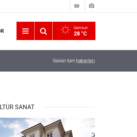
Samsun
OR
28 °C
10:52
YKS tercih süreci sona eriyor
Günün tüm
haberleri
LTÜR SANAT