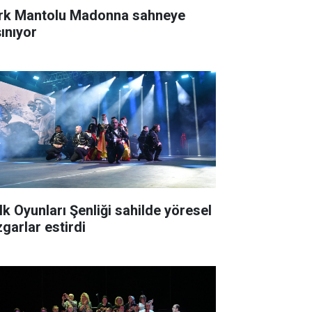
rk Mantolu Madonna sahneye
şınıyor
lk Oyunları Şenliği sahilde yöresel
zgarlar estirdi