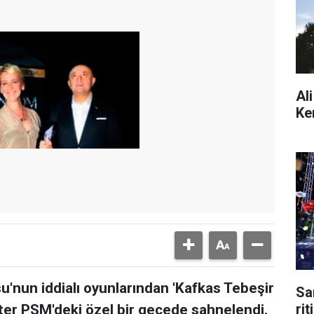
Al
Ke
su'nun iddialı oyunlarından 'Kafkas Tebeşir
Sa
ri
ter PSM'deki özel bir gecede sahnelendi.