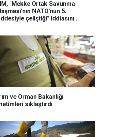
M, "Mekke Ortak Savunma
laşması'nın NATO'nun 5.
ddesiyle çeliştiği" iddiasını
lanladı
rım ve Orman Bakanlığı
etimleri sıklaştırdı