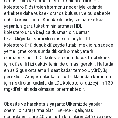
olması, kalp ve damar hastalık riskini arttırır. HDL
kolesterolü östrojen hormonu nedeniyle kadında
erkekten daha yüksek oranda bulunur ve bu sebeple
daha koruyucudur. Ancak kilo artışı ve hareketsiz
yaşantı, sigara tüketiminin artması HDL
kolesterolünün başlıca düşmanıdır. Damar
tıkanıklığından sorumlu olan kötü huylu LDL
kolesterolünü düşük düzeyde tutabilmek için, sadece
yeme içme konusunda dikkatli olmak yeterli
olamamaktadır. LDL kolesterolünü düşük tutabilmek
için düzenli fizik aktivitenin de olması gerekir. Haftada
en az 3 gün ortalama 1 saat kadar tempolu yürüyüş
gereklidir. Araştırmalar kalp hastalıklarından korunma
için riskli olan kadınlarda LDL kolesterol düzeyinin 130
mg/dl’nin altında olmasını önermektedir.
Obezite ve hareketsiz yaşantı: Ülkemizde yapılan
önemli bir araştırma olan TEKHARF çalışması
sonuçlarına göre 40 yaş üstü kadınların %46.6’sı obez