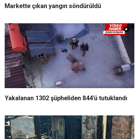
Markette çıkan yangın söndürüldü
Yakalanan 1302 şüpheliden 844'ü tutuklandı