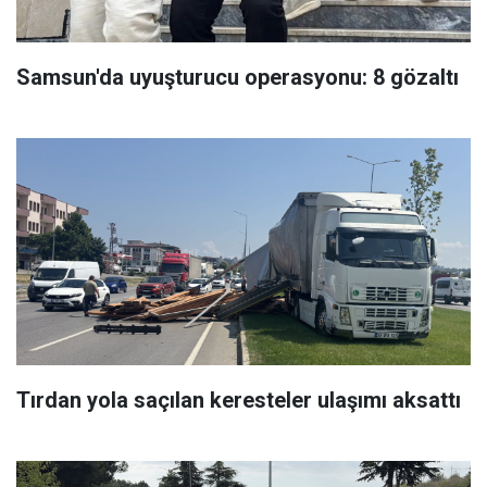
Samsun'da uyuşturucu operasyonu: 8 gözaltı
Tırdan yola saçılan keresteler ulaşımı aksattı