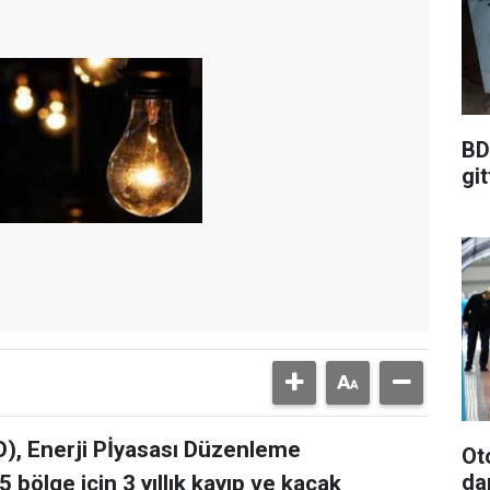
BD
git
O), Enerji Pİyasası Düzenleme
Ot
da
bölge için 3 yıllık kayıp ve kaçak