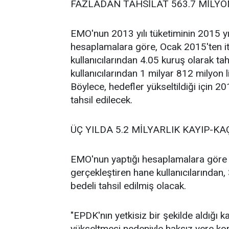
FAZLADAN TAHSİLAT 563.7 MİLYO
EMO'nun 2013 yılı tüketiminin 2015 y
hesaplamalara göre, Ocak 2015'ten it
kullanıcılarından 4.05 kuruş olarak ta
kullanıcılarından 1 milyar 812 milyon l
Böylece, hedefler yükseltildiği için 20
tahsil edilecek.
ÜÇ YILDA 5.2 MİLYARLIK KAYIP-K
EMO'nun yaptığı hesaplamalara göre Tü
gerçekleştiren hane kullanıcılarından,
bedeli tahsil edilmiş olacak.
"EPDK'nın yetkisiz bir şekilde aldığı k
yükseltmesi nedeniyle haksız yere konu