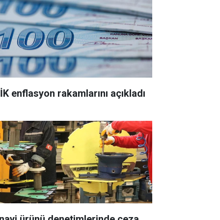
İK enflasyon rakamlarını açıkladı
nayi ürünü denetimlerinde ceza