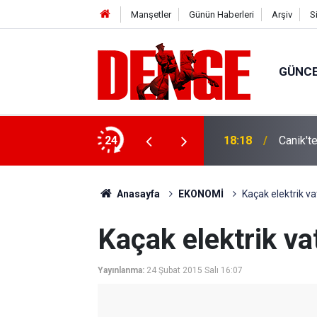
Manşetler
Günün Haberleri
Arşiv
S
GÜNC
ylül’e kadar devam edecek
24
18:18
Canik't
Anasayfa
EKONOMİ
Kaçak elektrik va
Kaçak elektrik va
Yayınlanma:
24 Şubat 2015 Salı 16:07