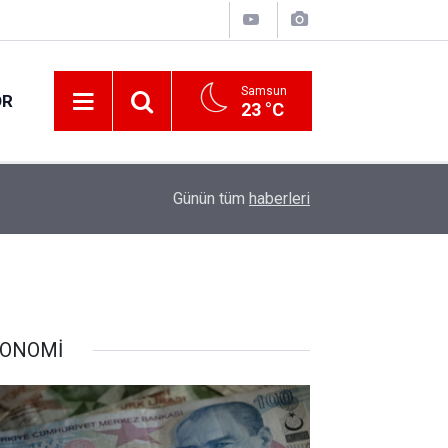
Samsun
OR
23 °C
17:00
30 ilde DEAŞ terör örgütüne yönelik operasyon!
Günün tüm
haberleri
ONOMİ