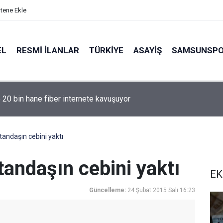
itene Ekle
EL
RESMI İLANLAR
TÜRKİYE
ASAYİŞ
SAMSUNSP
e 20 bin hane fiber internete kavuşuyor
tandaşın cebini yaktı
tandaşın cebini yaktı
EK
Güncelleme:
24 Şubat 2015 Salı 16:23