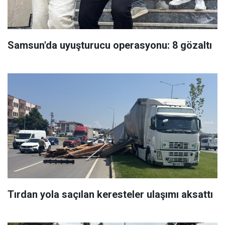
Samsun'da uyuşturucu operasyonu: 8 gözaltı
Tırdan yola saçılan keresteler ulaşımı aksattı