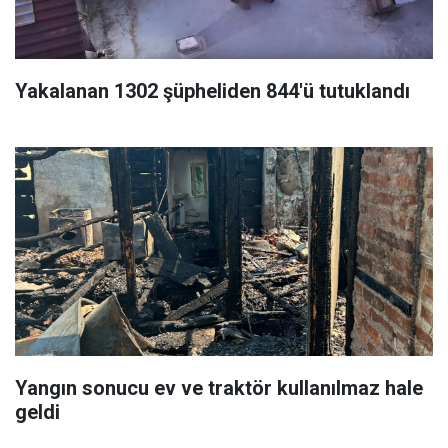
Yakalanan 1302 şüpheliden 844'ü tutuklandı
Yangın sonucu ev ve traktör kullanılmaz hale
geldi