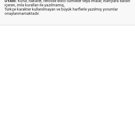
UYARI:
Küfür, hakaret, rencide edici cümleler veya imalar, inançlara saldırı
içeren, imla kuralları ile yazılmamış,
Türkçe karakter kullanılmayan ve büyük harflerle yazılmış yorumlar
onaylanmamaktadır.