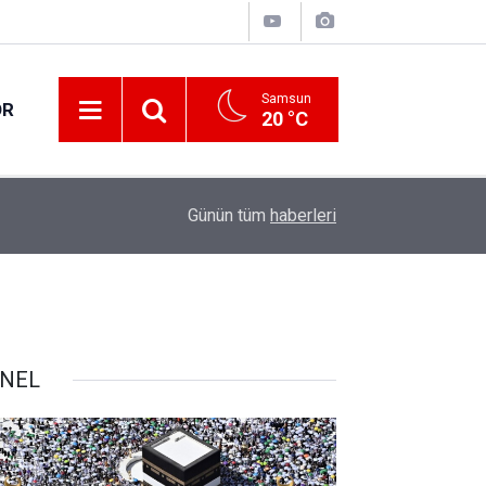
Samsun
OR
20 °C
17:00
Samsun'da fındık hasat ve ihraç tarihleri belirlen
Günün tüm
haberleri
NEL