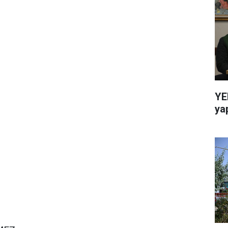
YE
ya