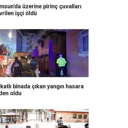
msun'da üzerine pirinç çuvalları
rilen işçi öldü
i katlı binada çıkan yangın hasara
den oldu