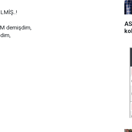
MİŞ..!
AS
AM demişdim,
kol
zdim,