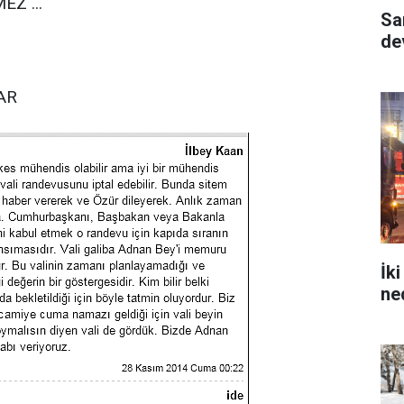
Z ...
Sa
dev
AR
İk
ne