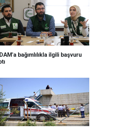
DAM'a bağımlılıkla ilgili başvuru
ptı