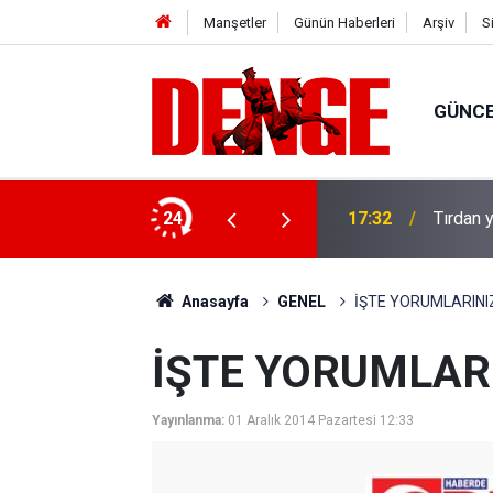
Manşetler
Günün Haberleri
Arşiv
S
GÜNC
u: 8 gözaltı
24
17:32
Tırdan y
Anasayfa
GENEL
İŞTE YORUMLARINIZ.
İŞTE YORUMLARI
Yayınlanma:
01 Aralık 2014 Pazartesi 12:33