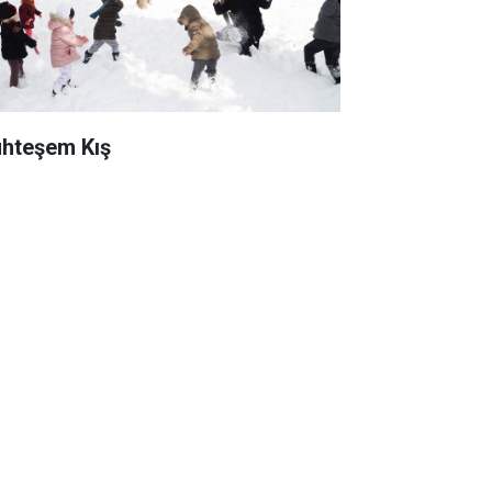
hteşem Kış