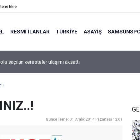
itene Ekle
EL
RESMI İLANLAR
TÜRKİYE
ASAYİŞ
SAMSUNSP
ola saçılan keresteler ulaşımı aksattı
.!
NIZ..!
GE
Güncelleme:
01 Aralık 2014 Pazartesi 13:01