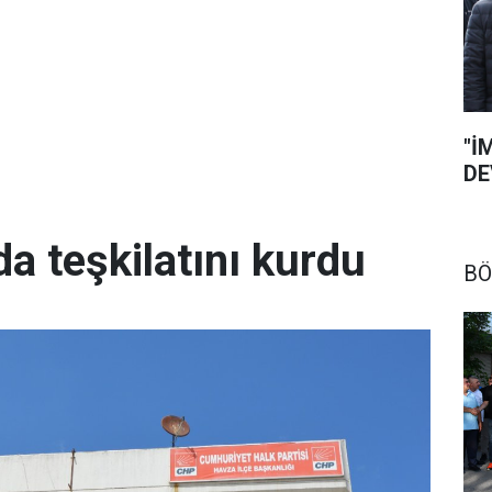
"İ
DE
da teşkilatını kurdu
BÖ