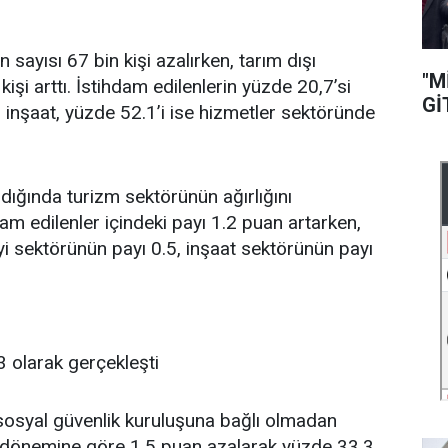
ayısı 67 bin kişi azalırken, tarım dışı
"M
kişi arttı. İstihdam edilenlerin yüzde 20,7’si
Gİ
i inşaat, yüzde 52.1’i ise hizmetler sektöründe
ıldığında turizm sektörünün ağırlığını
m edilenler içindeki payı 1.2 puan artarken,
i sektörünün payı 0.5, inşaat sektörünün payı
.3 olarak gerçekleşti
osyal güvenlik kuruluşuna bağlı olmadan
ynı dönemine göre 1.5 puan azalarak yüzde 33.3