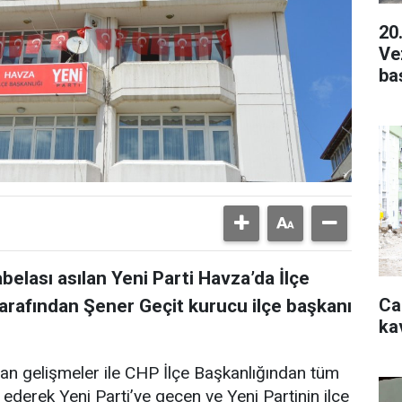
20
Ve
ba
belası asılan Yeni Parti Havza’da İlçe
Ca
tarafından Şener Geçit kurucu ilçe başkanı
ka
nan gelişmeler ile CHP İlçe Başkanlığından tüm
fa ederek Yeni Parti’ye geçen ve Yeni Partinin ilçe