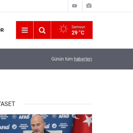
Samsun
OR
29 °C
09:11
Küresel gıda fiyatları 3,5 yılın zirvesinde
Günün tüm
haberleri
YASET