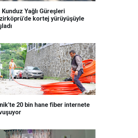
. Kunduz Yağlı Güreşleri
zirköprü'de kortej yürüyüşüyle
şladı
nik'te 20 bin hane fiber internete
vuşuyor