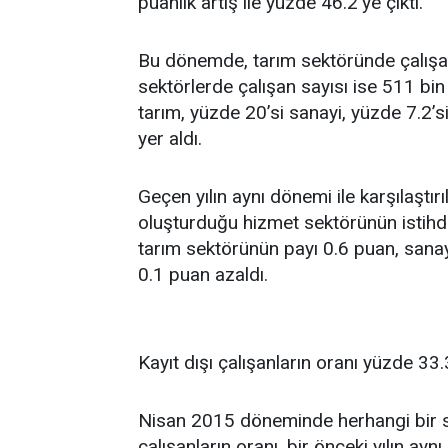
puanlık artış ile yüzde 46.2'ye çıktı.
Bu dönemde, tarım sektöründe çalışan s
sektörlerde çalışan sayısı ise 511 bin 
tarım, yüzde 20’si sanayi, yüzde 7.2’s
yer aldı.
Geçen yılın aynı dönemi ile karşılaştır
oluşturduğu hizmet sektörünün istihda
tarım sektörünün payı 0.6 puan, sanay
0.1 puan azaldı.
Kayıt dışı çalışanların oranı yüzde 33
Nisan 2015 döneminde herhangi bir s
çalışanların oranı, bir önceki yılın a