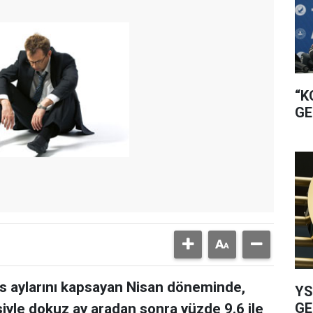
“K
GE
yıs aylarını kapsayan Nisan döneminde,
YS
GE
siyle dokuz ay aradan sonra yüzde 9.6 ile