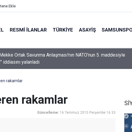
itene Ekle
EL
RESMI İLANLAR
TÜRKİYE
ASAYİŞ
SAMSUNSP
Mekke Ortak Savunma Anlaşması'nın NATO'nun 5. maddesiyle
i" iddiasını yalanladı
eren rakamlar
eren rakamlar
Sİ
Güncelleme:
16 Temmuz 2015 Perşembe 16:33