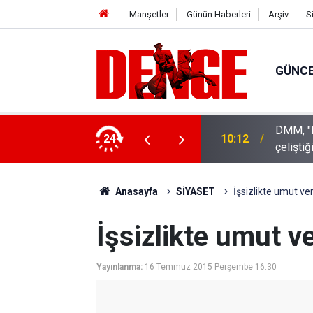
Manşetler
Günün Haberleri
Arşiv
S
GÜNC
DMM, "
urdu
24
10:12
çeliştiğ
Anasayfa
SİYASET
İşsizlikte umut v
İşsizlikte umut v
Yayınlanma:
16 Temmuz 2015 Perşembe 16:30