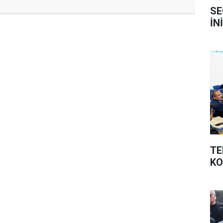
SE
İN
TE
K