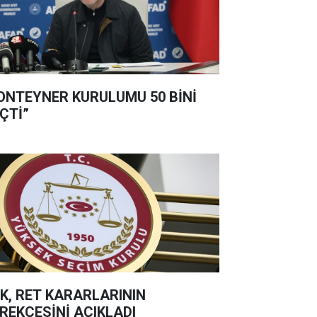
ONTEYNER KURULUMU 50 BİNİ
ÇTİ”
K, RET KARARLARININ
REKÇESİNİ AÇIKLADI