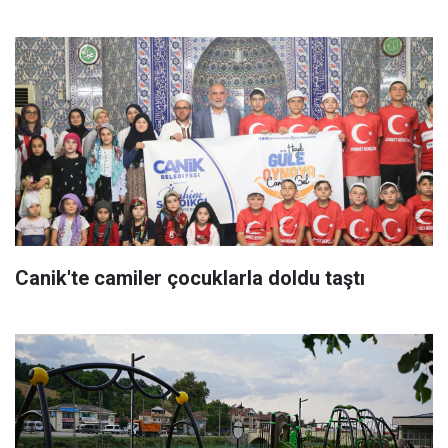
Canik'te camiler çocuklarla doldu taştı