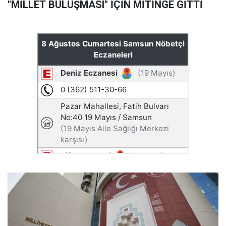
"MİLLET BULUŞMASI" İÇİN MİTİNGE GİTTİ