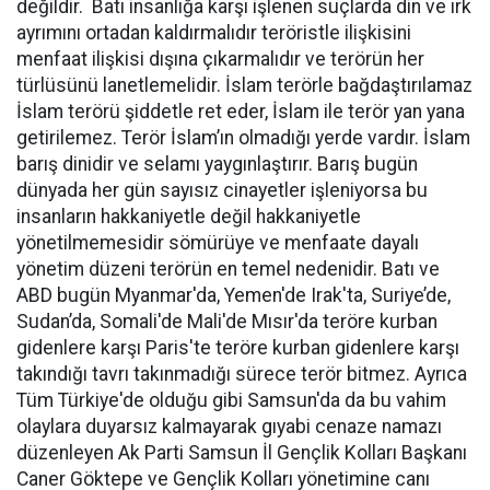
değildir. Batı insanlığa karşı işlenen suçlarda din ve ırk
ayrımını ortadan kaldırmalıdır teröristle ilişkisini
menfaat ilişkisi dışına çıkarmalıdır ve terörün her
türlüsünü lanetlemelidir. İslam terörle bağdaştırılamaz
İslam terörü şiddetle ret eder, İslam ile terör yan yana
getirilemez. Terör İslam’ın olmadığı yerde vardır. İslam
barış dinidir ve selamı yaygınlaştırır. Barış bugün
dünyada her gün sayısız cinayetler işleniyorsa bu
insanların hakkaniyetle değil hakkaniyetle
yönetilmemesidir sömürüye ve menfaate dayalı
yönetim düzeni terörün en temel nedenidir. Batı ve
ABD bugün Myanmar'da, Yemen'de Irak'ta, Suriye’de,
Sudan’da, Somali'de Mali'de Mısır'da teröre kurban
gidenlere karşı Paris'te teröre kurban gidenlere karşı
takındığı tavrı takınmadığı sürece terör bitmez. Ayrıca
Tüm Türkiye'de olduğu gibi Samsun'da da bu vahim
olaylara duyarsız kalmayarak gıyabi cenaze namazı
düzenleyen Ak Parti Samsun İl Gençlik Kolları Başkanı
Caner Göktepe ve Gençlik Kolları yönetimine canı