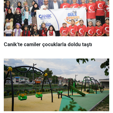
Canik'te camiler çocuklarla doldu taştı