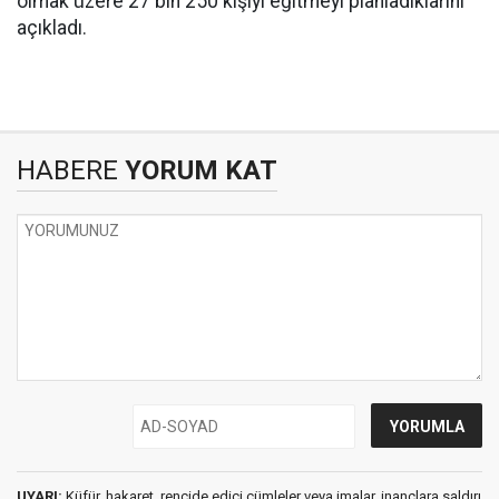
olmak üzere 27 bin 250 kişiyi eğitmeyi planladıklarını
açıkladı.
HABERE
YORUM KAT
UYARI:
Küfür, hakaret, rencide edici cümleler veya imalar, inançlara saldırı