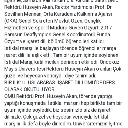
Eğitime, Samsun Vali Yardımcısı Ali Galip Saral, OMÜ
Rektörü Hüseyin Akan, Rektör Yardımcısı Prof. Dr.
Sevilhan Mennan, Orta Karadeniz Kalkınma Ajansı
(OKA) Genel Sekreteri Mevlüt Özen, Gençlik
Hizmetleri ve spor İl Müdürü Güven Özyurt, 2017
Samsun Deaflympics Genel Koordinatörü Funda
Özyurt ve işaret dili bölümü öğrencileri katıldı.
İstiklal marşı ile başlayan törende öğrenciler marşa
işaret dili ile eşlik etti. Tam bir uyum içinde söylenen
İstiklal Marşı, katılımcıları derinden etkiledi. Ondokuz
Mayıs Üniversitesi Rektörü Hüseyin Akan o anları Çok
güzel ve heyecan vericiydi. diye tanımladı.
BİR İLK: ULUSLARARASI İŞARET DİLİ OMÜ'DE DERS
OLARAK OKUTULUYOR
OMÜ Rektörü Prof. Hüseyin Akan, törende yaptığı
yaptığı konuşmada  İstiklal marşını hep birlikte tam bir
uyum içinde söyledik, biz sesimizle siz de işaret
dilinizle. Çok güzel ve heyecan vericiydi. İstiklal
marşını ilk defa böyle dinledim. Üniversitemizin İşitme